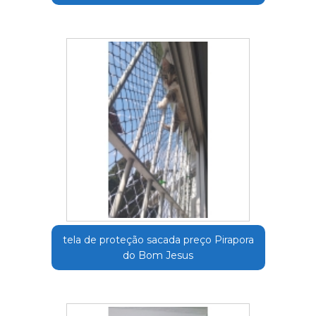
tela de proteção sacada preço Pirapora
do Bom Jesus