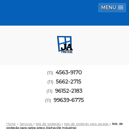
MENU
4563-9170
(11)
5662-2715
(11)
96152-2183
(11)
99639-6775
(11)
Home
»
Serviços
»
tela de proteção
»
tela de proteção para sacada
»
tela de
proteção para gatos preço Alphaville Industrial