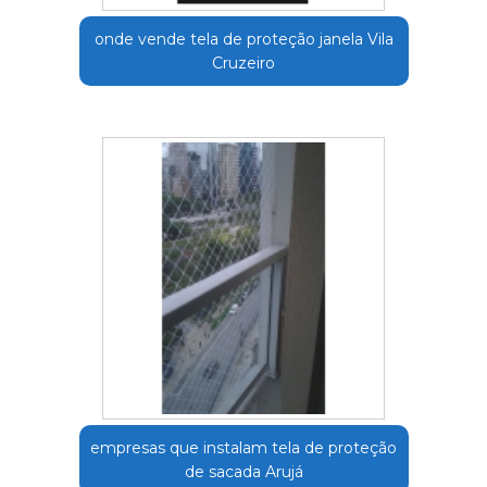
onde vende tela de proteção janela Vila
Cruzeiro
empresas que instalam tela de proteção
de sacada Arujá