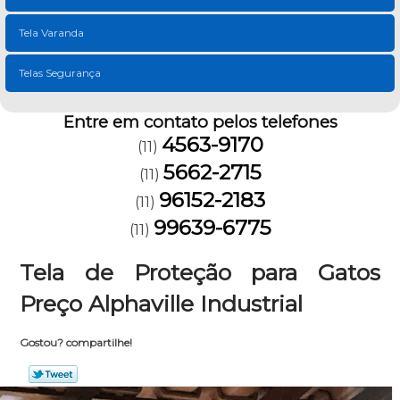
Tela Varanda
Telas Segurança
Entre em contato pelos telefones
4563-9170
(11)
5662-2715
(11)
96152-2183
(11)
99639-6775
(11)
Tela de Proteção para Gatos
Preço Alphaville Industrial
Gostou? compartilhe!