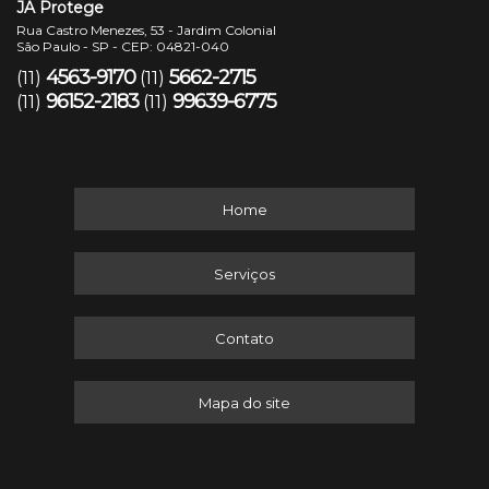
JA Protege
Rua Castro Menezes, 53 - Jardim Colonial
São Paulo - SP - CEP: 04821-040
4563-9170
5662-2715
(11)
(11)
96152-2183
99639-6775
(11)
(11)
Home
Serviços
Contato
Mapa do site