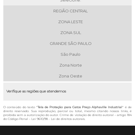
Selecione:
REGIÃO CENTRAL
ZONA LESTE
ZONA SUL
GRANDE SÃO PAULO
São Paulo
Zona Norte
Zona Oeste
Verifique as regiões que atendemos
O conteúdo do texto "
Tela de Proteção para Gatos Preço Alphaville Industrial
" é de
direito reservado. Sua reprodução, parcial ou total, mesmo citando nossos links, é
proibida sem a autorização do autor. Crime de violação de direito autoral – artigo 184
do Código Penal –
Lei 9610/98 - Lei de direitos autorais
.