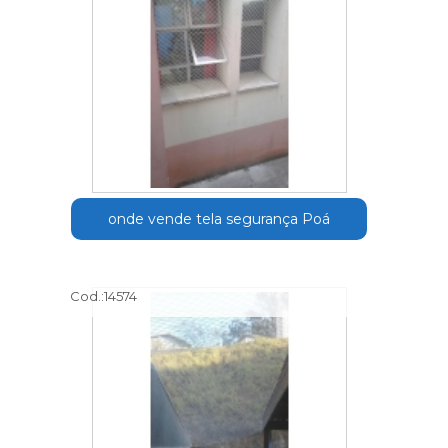
onde vende tela segurança Poá
Cod.:
14574