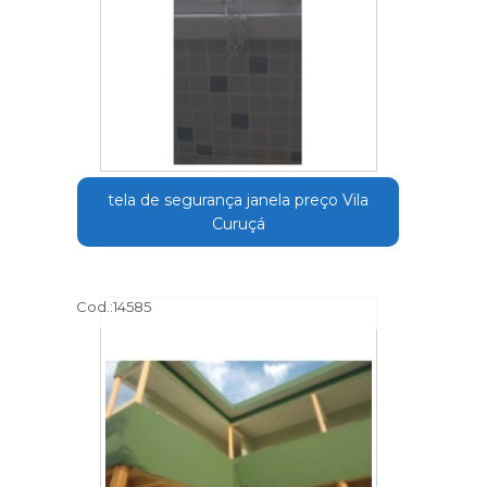
tela de segurança janela preço Vila
Curuçá
Cod.:
14585