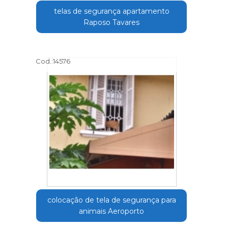
telas de segurança apartamento
Raposo Tavares
Cod.:
14576
colocação de tela de segurança para
animais Aeroporto