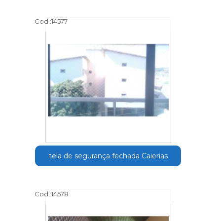
Cod.:
14577
tela de segurança fechada Caierias
Cod.:
14578