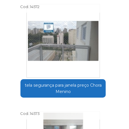
Cod.:
14572
tela segurança para janela preço Chora
Menino
Cod.:
14573