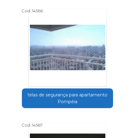
Cod.:
14566
telas de segurança para apartamento
Pompéia
Cod.:
14567