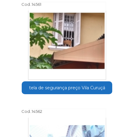
Cod.:
14561
tela de segurança preço Vila Curuçá
Cod.:
14562