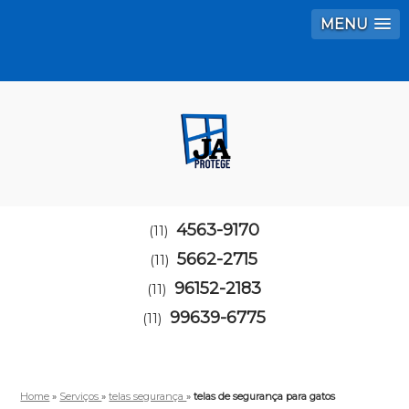
MENU
4563-9170
(11)
5662-2715
(11)
96152-2183
(11)
99639-6775
(11)
Home
»
Serviços
»
telas segurança
»
telas de segurança para gatos