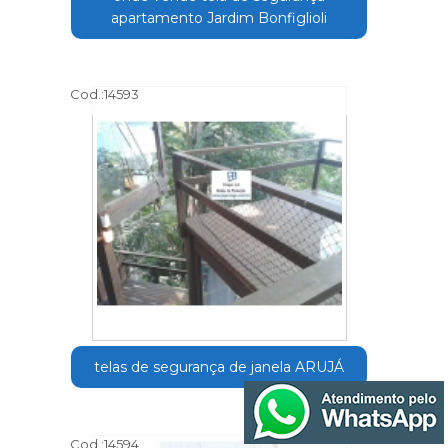
apartamento Jardim Bonfiglioli
Cod.:
14593
telas de segurança de janela ARUJÁ
Cod.:
14594