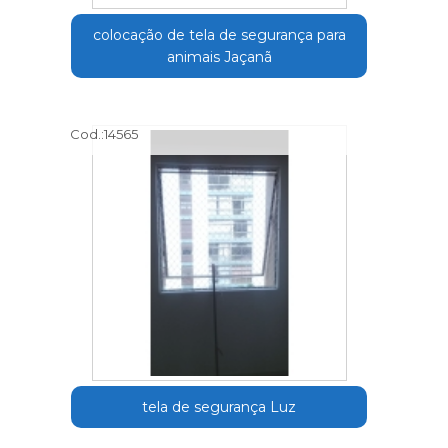
colocação de tela de segurança para
animais Jaçanã
Cod.:
14565
tela de segurança Luz