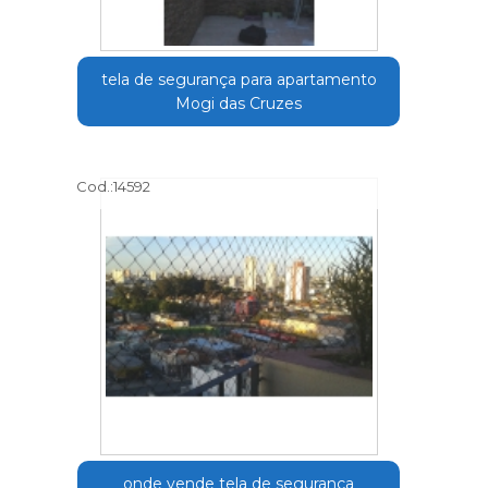
tela de segurança para apartamento
Mogi das Cruzes
Cod.:
14592
onde vende tela de segurança