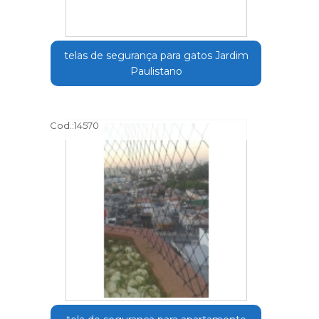
telas de segurança para gatos Jardim
Paulistano
Cod.:
14570