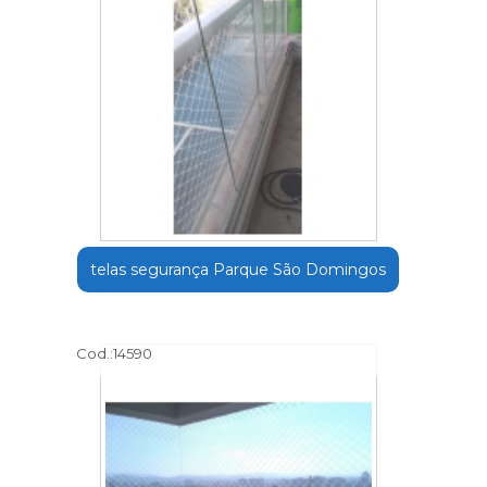
telas segurança Parque São Domingos
Cod.:
14590