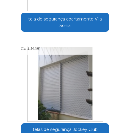
tela de segurança apartamento Vila
Sônia
Cod.:
14581
telas de segurança Jockey Club