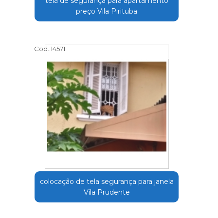
tela de segurança para apartamento
preço Vila Pirituba
Cod.:
14571
colocação de tela segurança para janela
Vila Prudente