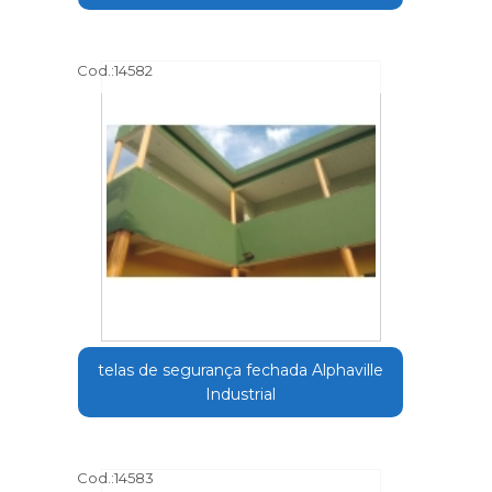
Cod.:
14582
telas de segurança fechada Alphaville
Industrial
Cod.:
14583