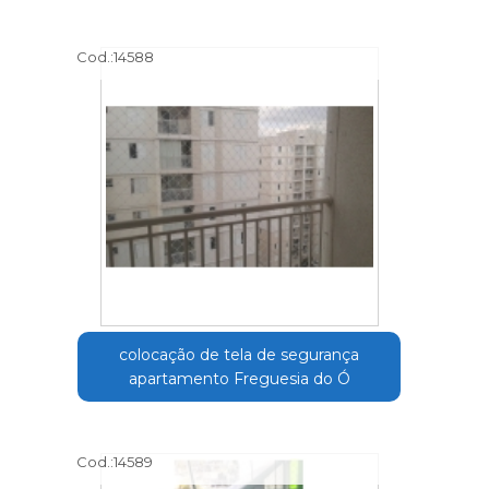
Cod.:
14588
colocação de tela de segurança
apartamento Freguesia do Ó
Cod.:
14589