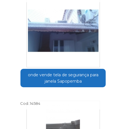
onde vende tela de segurança para
janela Sapopemba
Cod.:
14584