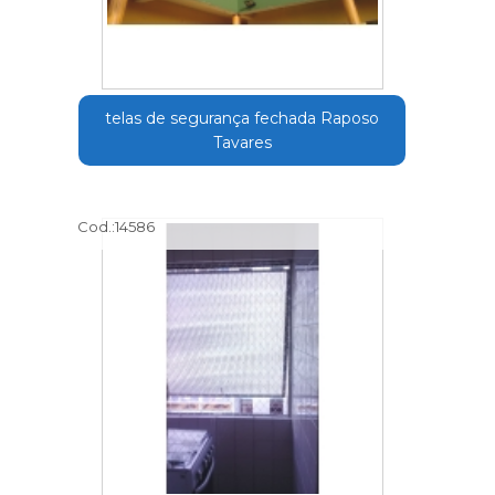
telas de segurança fechada Raposo
Tavares
Cod.:
14586