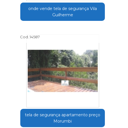
onde vende tela de segurança Vila
Guilherme
Cod.:
14587
tela de segurança apartamento preço
Morumbi