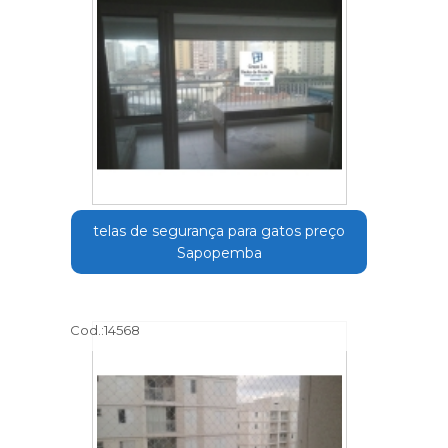
telas de segurança para gatos preço
Sapopemba
Cod.:
14568