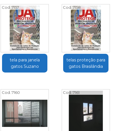
Cod.:
7157
Cod.:
7158
tela para janela
telas proteção para
gatos Suzano
gatos Brasilândia
Cod.:
7160
Cod.:
7161