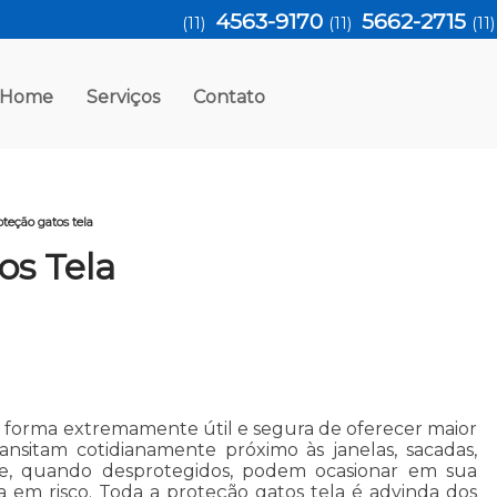
4563-9170
5662-2715
(11)
(11)
(11
Home
Serviços
Contato
oteção gatos tela
os Tela
a forma extremamente útil e segura de oferecer maior
ansitam cotidianamente próximo às janelas, sacadas,
ue, quando desprotegidos, podem ocasionar em sua
a em risco. Toda a proteção gatos tela é advinda dos