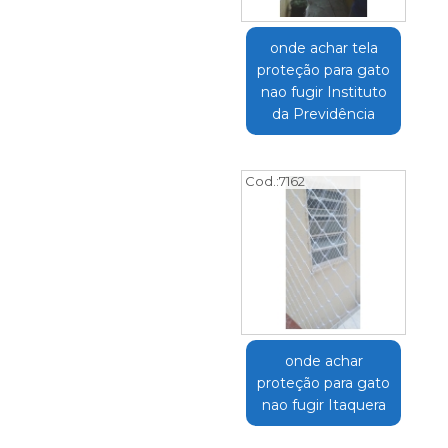
onde achar tela
proteção para gato
nao fugir Instituto
da Previdência
Cod.:
7162
onde achar
proteção para gato
nao fugir Itaquera