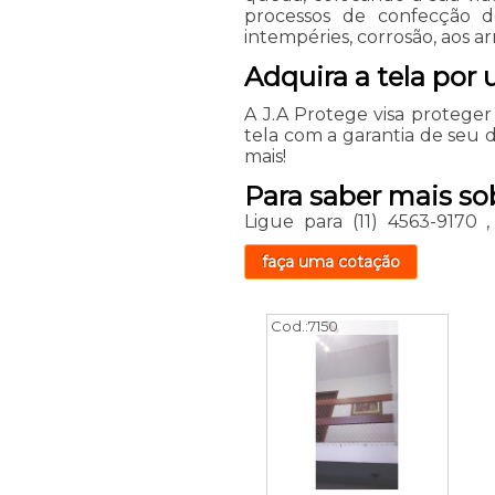
processos de confecção de
intempéries, corrosão, aos a
Adquira a tela por
A J.A Protege visa proteger 
tela com a garantia de seu
mais!
Para saber mais so
Ligue para
(11) 4563-9170
faça uma cotação
Cod.:
7150