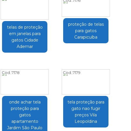
Cod.:
7176
proteção de telas
telas de proteção
para gatos
em janelas para
Carapicuíba
gatos Cidade
Ademar
Cod.:
7178
Cod.:
7179
onde achar tela
tela proteção para
proteção para
gato nao fugir
gatos
preços Vila
apartamento
Leopoldina
Jardim São Paulo