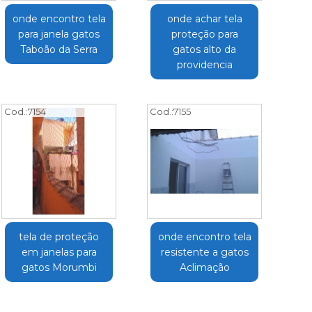
onde encontro tela
onde achar tela
para janela gatos
proteção para
Taboão da Serra
gatos alto da
providencia
Cod.:
7154
Cod.:
7155
tela de proteção
onde encontro tela
em janelas para
resistente a gatos
gatos Morumbi
Aclimação