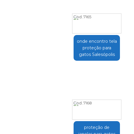
Cod.:
7165
onde encontro tela
proteção para
gatos Salesópolis
Cod.:
7168
proteção de
janelas para gatos