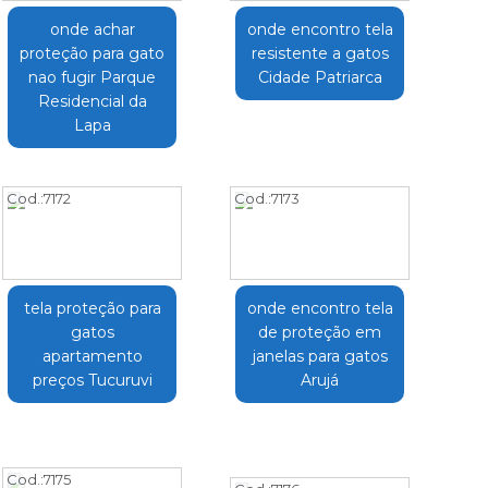
onde achar
onde encontro tela
proteção para gato
resistente a gatos
nao fugir Parque
Cidade Patriarca
Residencial da
Lapa
Cod.:
7172
Cod.:
7173
tela proteção para
onde encontro tela
gatos
de proteção em
apartamento
janelas para gatos
preços Tucuruvi
Arujá
Cod.:
7175