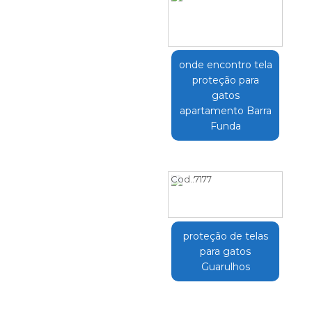
onde encontro tela
proteção para
gatos
apartamento Barra
Funda
Cod.:
7177
proteção de telas
para gatos
Guarulhos