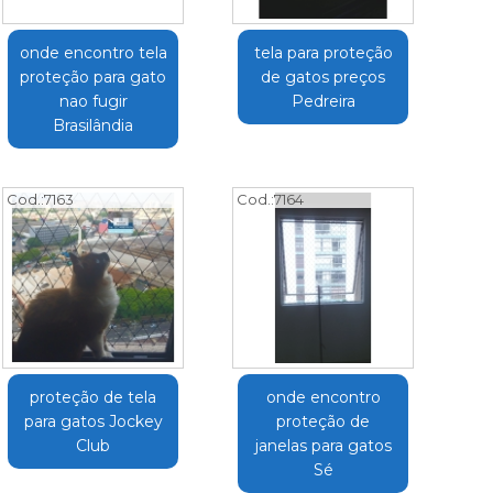
onde encontro tela
tela para proteção
proteção para gato
de gatos preços
nao fugir
Pedreira
Brasilândia
Cod.:
7163
Cod.:
7164
proteção de tela
onde encontro
para gatos Jockey
proteção de
Club
janelas para gatos
Sé