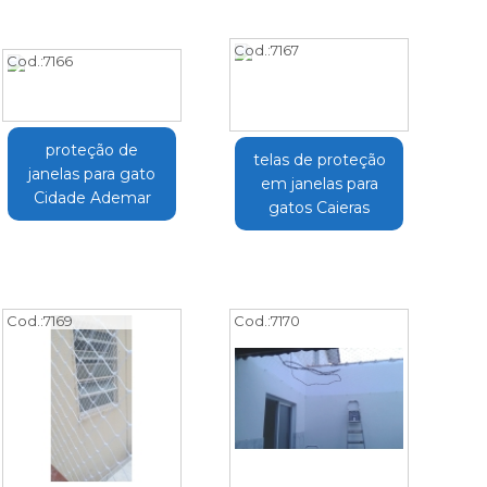
Cod.:
7167
Cod.:
7166
proteção de
telas de proteção
janelas para gato
em janelas para
Cidade Ademar
gatos Caieras
Cod.:
7169
Cod.:
7170