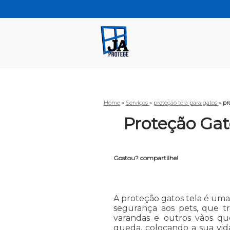
Home
»
Serviços
»
proteção tela para gatos
»
pr
Proteção Gat
Gostou? compartilhe!
A proteção gatos tela é um
segurança aos pets, que tr
varandas e outros vãos q
queda, colocando a sua vid