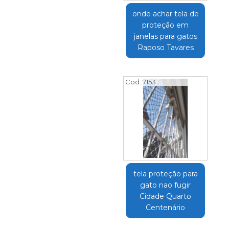
onde achar tela de
proteção em
janelas para gatos
Raposo Tavares
Cod.:
7153
tela proteção para
gato nao fugir
Cidade Quarto
Centenário