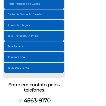
Rede Proteção de Gatos
Redes de Proteção Janelas
Tela de Proteção
Tela Proteção Animais
Tela Sacada
Tela Varanda
Telas Segurança
Entre em contato pelos
telefones
4563-9170
(11)