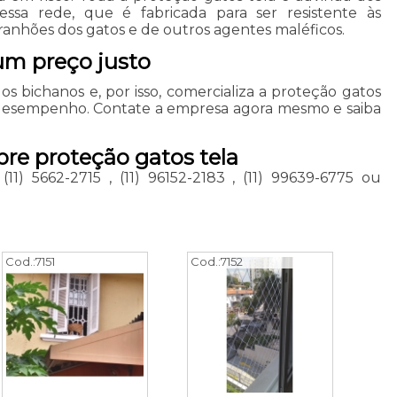
ssa rede, que é fabricada para ser resistente às
rranhões dos gatos e de outros agentes maléficos.
 um preço justo
os bichanos e, por isso, comercializa a proteção gatos
 desempenho. Contate a empresa agora mesmo e saiba
bre proteção gatos tela
,
(11) 5662-2715
,
(11) 96152-2183
,
(11) 99639-6775
ou
Cod.:
7151
Cod.:
7152