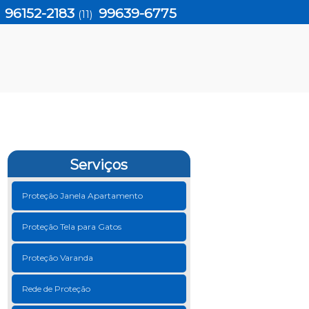
96152-2183
99639-6775
)
(11)
Serviços
Proteção Janela Apartamento
Proteção Tela para Gatos
Proteção Varanda
Rede de Proteção