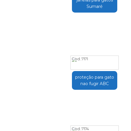
Sumaré
Cod.:
7171
proteção para gato
nao fugir ABC
Cod.:
7174