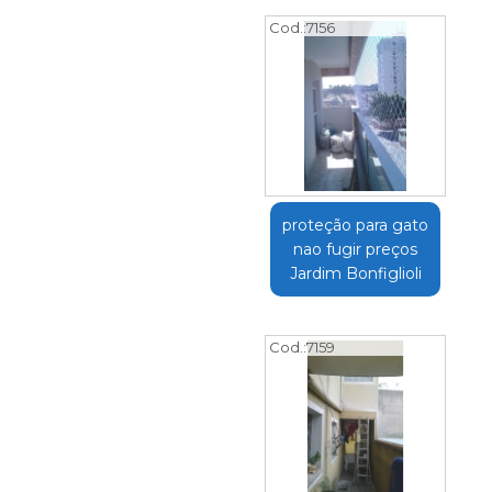
Cod.:
7156
proteção para gato
nao fugir preços
Jardim Bonfiglioli
Cod.:
7159