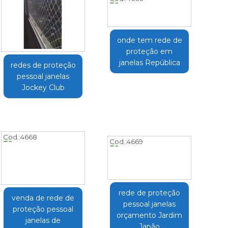
onde tem rede de
proteção em
janelas República
redes de proteção
pessoal janelas
Jockey Club
Cod.:
4668
Cod.:
4669
rede de proteção
venda de rede de
pessoal janelas
proteção pessoal
orçamento Jardim
janelas de
Japão