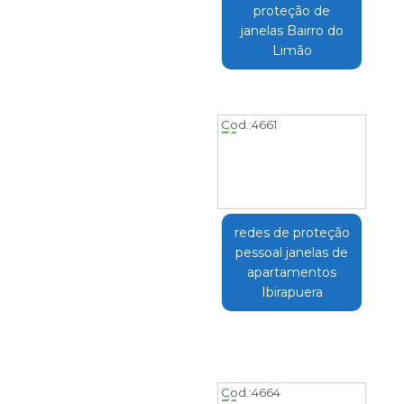
proteção de
janelas Bairro do
Limão
Cod.:
4661
redes de proteção
pessoal janelas de
apartamentos
Ibirapuera
Cod.:
4664