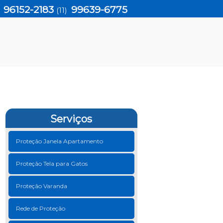
96152-2183
99639-6775
)
(11)
Serviços
Proteção Janela Apartamento
Proteção Tela para Gatos
Proteção Varanda
Rede de Proteção