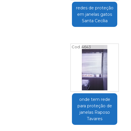
redes de proteção
em janelas gatos
Santa Cecília
Cod.:
4643
onde tem rede
para proteção de
janelas Raposo
Tavares