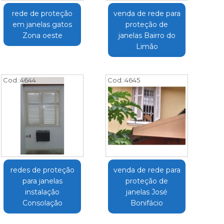
rede de proteção
venda de rede para
em janelas gatos
proteção de
Zona oeste
janelas Bairro do
Limão
Cod.:
4644
Cod.:
4645
redes de proteção
venda de rede para
para janelas
proteção de
instalação
janelas José
Consolação
Bonifácio