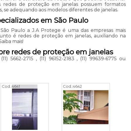
as redes de proteção em janelas possuem formatos
s, se adequando aos modelos diferentes de janelas.
pecializados em São Paulo
 São Paulo a J.A Protege é uma das empresas mais
unto é redes de proteção em janelas, auxiliando na
Saiba mais!
bre redes de proteção em janelas
,
(11) 5662-2715
,
(11) 96152-2183
,
(11) 99639-6775
ou
Cod.:
4641
Cod.:
4642