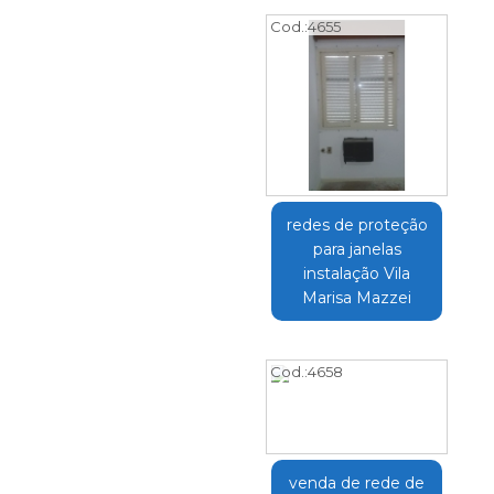
Cod.:
4655
redes de proteção
para janelas
instalação Vila
Marisa Mazzei
Cod.:
4658
venda de rede de