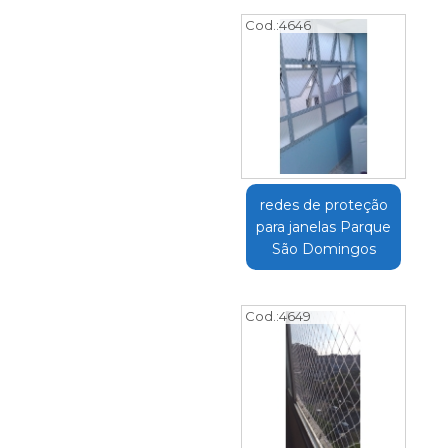
Cod.:
4646
redes de proteção
para janelas Parque
São Domingos
Cod.:
4649