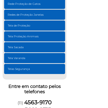
Rede Proteção de Gatos
Redes de Proteção Janelas
Tela de Proteção
Tela Proteção Animais
Tela Sacada
Tela Varanda
Telas Segurança
Entre em contato pelos
telefones
4563-9170
(11)