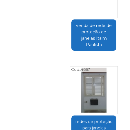
venda de rede de
proteção de
janelas Itaim
Paulista
Cod.:
4667
redes de proteção
para janelas