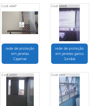
Cod.:
4647
Cod.:
4648
rede de proteção
rede de proteção
em janelas
em janelas gatos
Cajamar
Jundiaí
Cod.:
4650
Cod.:
4651