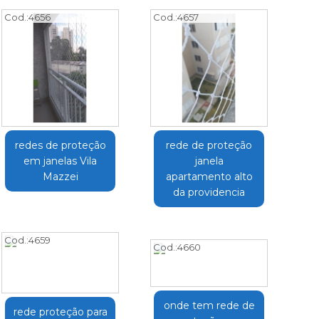
Cod.:
4656
Cod.:
4657
redes de proteção
rede de proteção
em janelas Vila
janela
Mazzei
apartamento alto
da providencia
Cod.:
4659
Cod.:
4660
onde tem rede de
rede proteção para