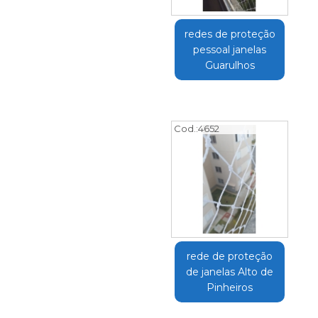
redes de proteção
pessoal janelas
Guarulhos
Cod.:
4652
rede de proteção
de janelas Alto de
Pinheiros