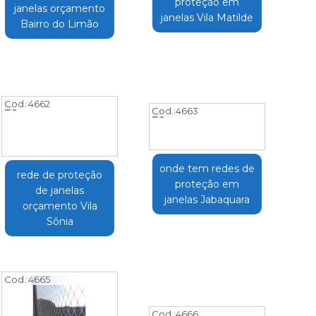
proteção em
janelas orçamento
janelas Vila Matilde
Bairro do Limão
Cod.:
4662
Cod.:
4663
onde tem redes de
rede de proteção
proteção em
de janelas
janelas Jabaquara
orçamento Vila
Sônia
Cod.:
4665
Cod.:
4666