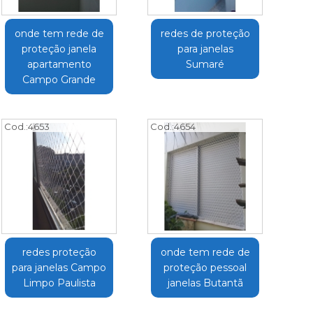
onde tem rede de
redes de proteção
proteção janela
para janelas
apartamento
Sumaré
Campo Grande
Cod.:
4653
Cod.:
4654
redes proteção
onde tem rede de
para janelas Campo
proteção pessoal
Limpo Paulista
janelas Butantã