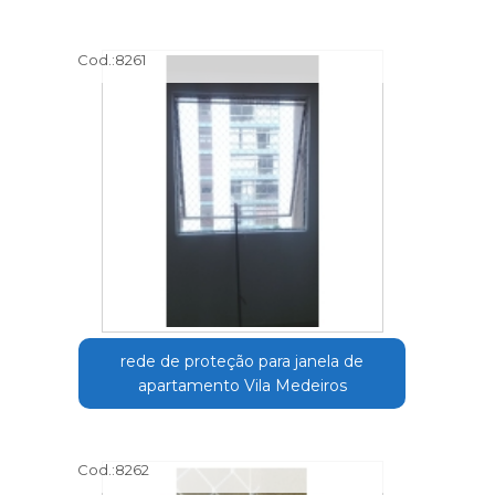
Cod.:
8261
rede de proteção para janela de
apartamento Vila Medeiros
Cod.:
8262