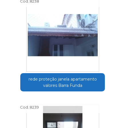
Cod.:
8238
rede proteção janela apartamento
valores Barra Funda
Cod.:
8239