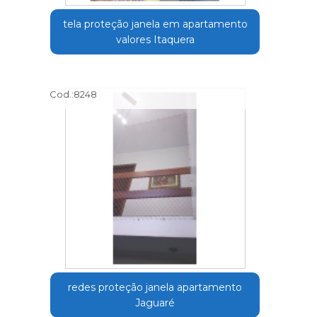
tela proteção janela em apartamento
valores Itaquera
Cod.:
8248
redes proteção janela apartamento
Jaguaré