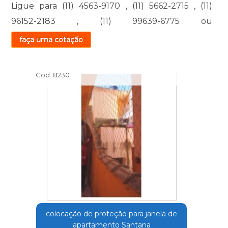
Ligue para
(11) 4563-9170
,
(11) 5662-2715
,
(11)
96152-2183
,
(11) 99639-6775
ou
faça uma cotação
Cod.:
8230
colocação de proteção para janela de
apartamento Santana