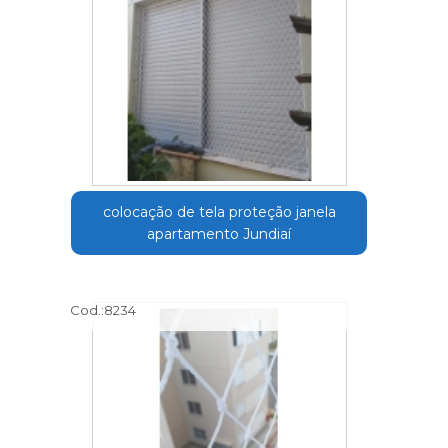
colocação de tela proteção janela
apartamento Jundiaí
Cod.:
8234