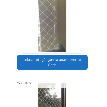
telas proteção janela apartamento
Cotia
Cod.:
8263