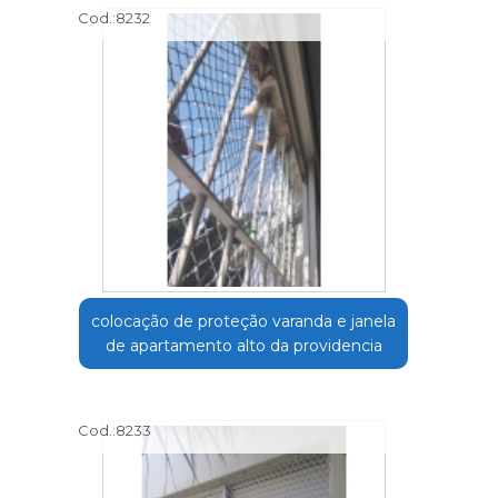
Cod.:
8232
colocação de proteção varanda e janela
de apartamento alto da providencia
Cod.:
8233