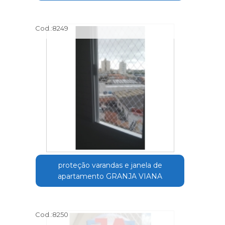
Cod.:
8249
proteção varandas e janela de
apartamento GRANJA VIANA
Cod.:
8250