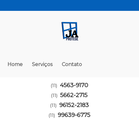
Home
Serviços
Contato
4563-9170
(11)
5662-2715
(11)
96152-2183
(11)
99639-6775
(11)