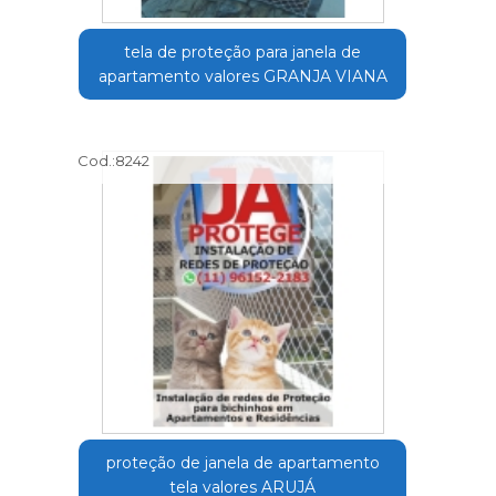
tela de proteção para janela de
apartamento valores GRANJA VIANA
Cod.:
8242
proteção de janela de apartamento
tela valores ARUJÁ