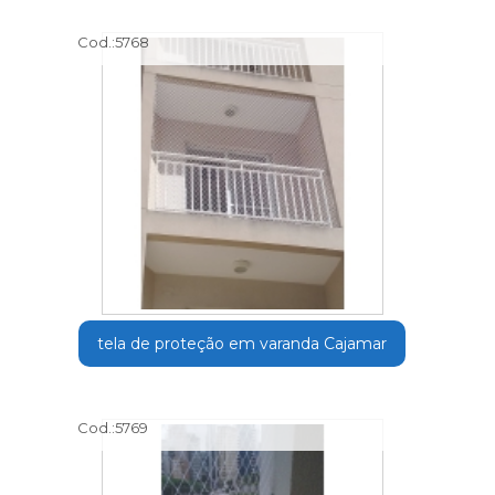
Cod.:
5768
tela de proteção em varanda Cajamar
Cod.:
5769