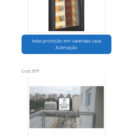
telas proteção em varandas casa
Aclimação
Cod.:
5771