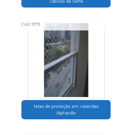
Taboão da Serra
Cod.:
5773
telas de proteção em varandas
Alphaville