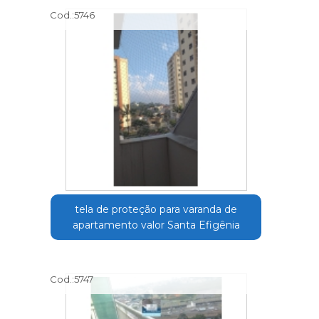
Cod.:
5746
tela de proteção para varanda de
apartamento valor Santa Efigênia
Cod.:
5747