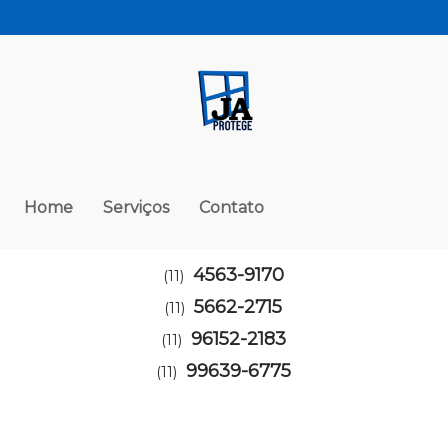
Home
Serviços
Contato
4563-9170
(11)
5662-2715
(11)
96152-2183
(11)
99639-6775
(11)