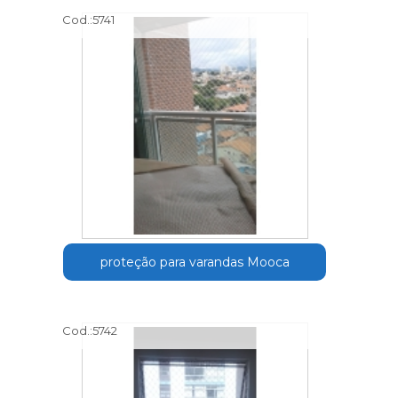
Cod.:
5741
proteção para varandas Mooca
Cod.:
5742