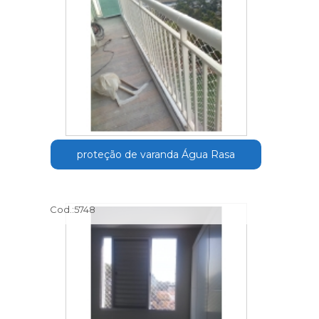
proteção de varanda Água Rasa
Cod.:
5748