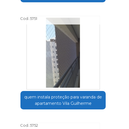
Cod.:
5751
quem instala proteção para varanda de
apartamento Vila Guilherme
Cod.:
5752