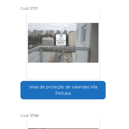
Cod.:
5757
telas de proteção de varandas Vila
Pirituba
Cod.:
5758