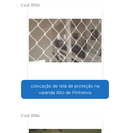
Cod.:
5763
colocação de tela de proteção na
varanda Alto de Pinheiros
Cod.:
5764