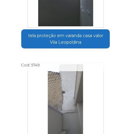
tela proteção em varanda casa valor
Vila Leopoldina
Cod.:
5749