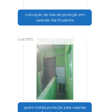
colocação de tela de proteção em
varanda Vila Prudente
Cod.:
5772
quem instala proteção para varanda