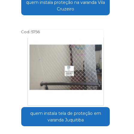
quem instala proteção na varanda Vila
Cruzeiro
Cod.:
5756
quem instala tela de proteção em
varanda Juquitiba