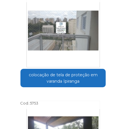
colocação de tela de proteção em
varanda Ipiranga
Cod.:
5753