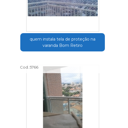
quem instala tela de proteção na
varanda Bom Retiro
Cod.:
5766