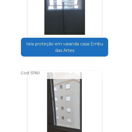
tela proteção em varanda casa Embu
das Artes
Cod.:
5760