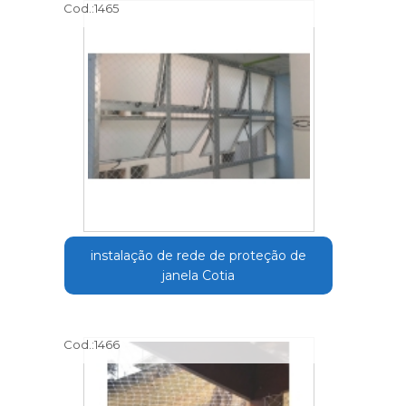
Cod.:
1465
instalação de rede de proteção de
janela Cotia
Cod.:
1466