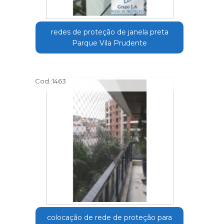
redes de proteção de janela preta
Parque Vila Prudente
Cod.:
1463
colocação de rede de proteção para