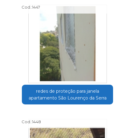
Cod.:
1447
redes de proteção para janela
apartamento São Lourenço da Serra
Cod.:
1448