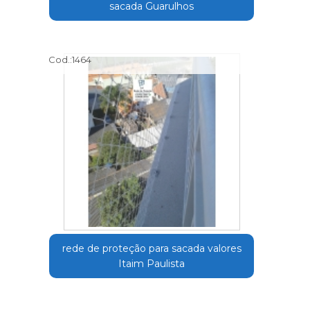
sacada Guarulhos
Cod.:
1464
rede de proteção para sacada valores
Itaim Paulista