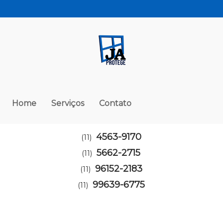
Home
Serviços
Contato
4563-9170
(11)
5662-2715
(11)
96152-2183
(11)
99639-6775
(11)