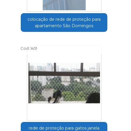
colocação de rede de proteção para
apartamento São Domingos
Cod.:
1451
rede de proteção para gatos janela