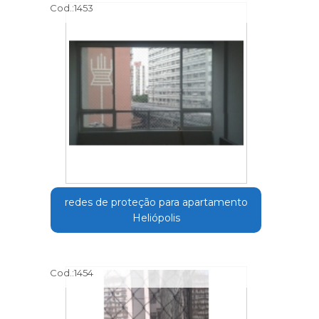
Cod.:
1453
redes de proteção para apartamento
Heliópolis
Cod.:
1454