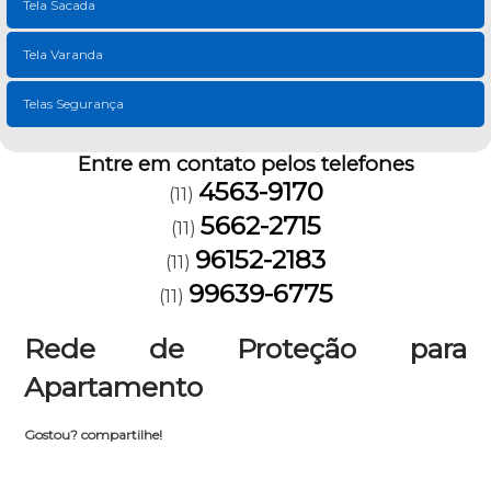
Tela Sacada
Tela Varanda
Telas Segurança
Entre em contato pelos telefones
4563-9170
(11)
5662-2715
(11)
96152-2183
(11)
99639-6775
(11)
Rede de Proteção para
Apartamento
Gostou? compartilhe!