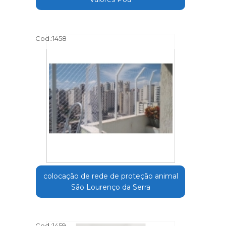
Cod.:
1458
colocação de rede de proteção animal
São Lourenço da Serra
Cod.:
1459