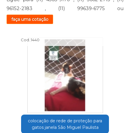
96152-2183
,
(11) 99639-6775
ou
faça uma cotação
Cod.:
1440
colocação de rede de proteção para
gatos janela São Miguel Paulista