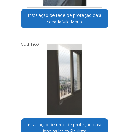
instalação de rede de proteção para
sacada Vila Maria
Cod.:
1469
instalação de rede de proteção para
janelas Itaim Paulista