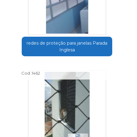
redes de proteção para janelas Parada
Inglesa
Cod.:
1462