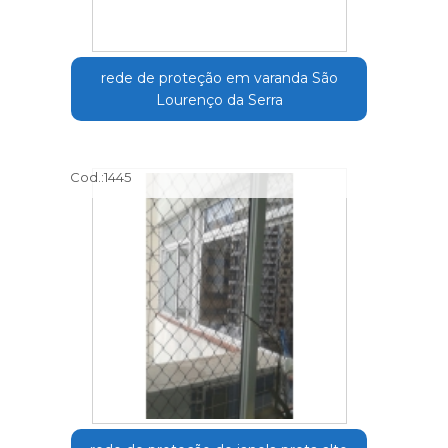
rede de proteção em varanda São
Lourenço da Serra
Cod.:
1445