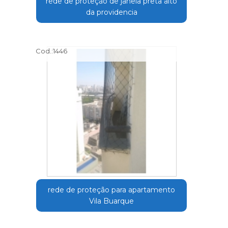
rede de proteção de janela preta alto
da providencia
Cod.:
1446
rede de proteção para apartamento
Vila Buarque