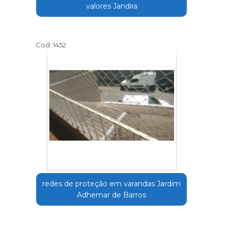
valores Jandira
Cod.:
1452
redes de proteção em varandas Jardim
Adhemar de Barros