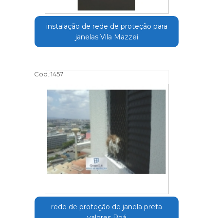
instalação de rede de proteção para
janelas Vila Mazzei
Cod.:
1457
rede de proteção de janela preta
valores Poá