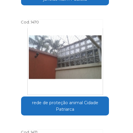
Cod.:
1470
rede de proteção animal Cidade
Patriarca
Cod.:
1471