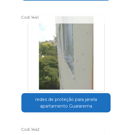
Cod.:
1441
redes de proteção para janela
apartamento Guararema
Cod.:
1442