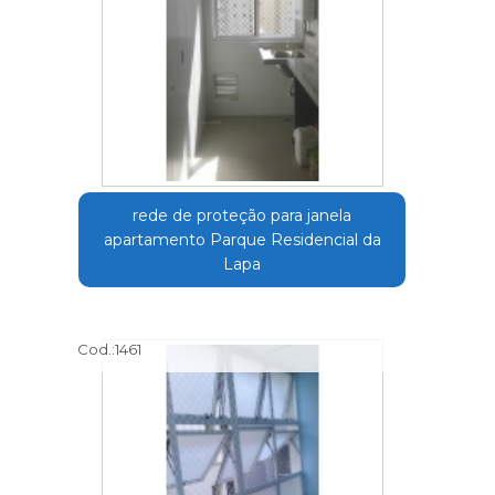
rede de proteção para janela
apartamento Parque Residencial da
Lapa
Cod.:
1461