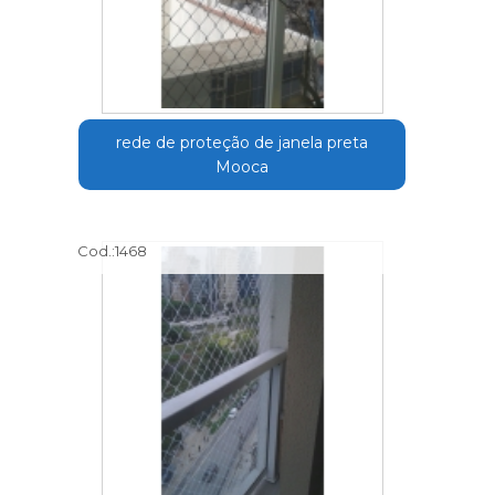
rede de proteção de janela preta
Mooca
Cod.:
1468