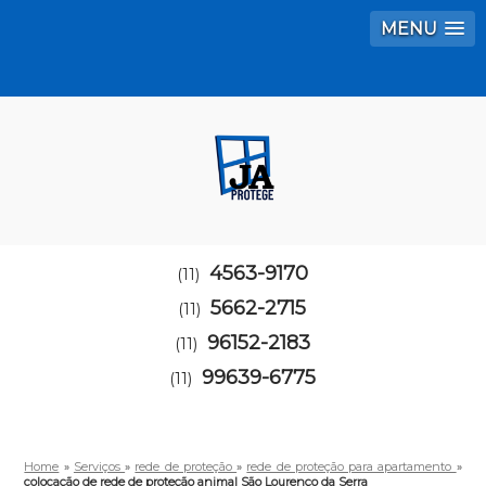
MENU
4563-9170
(11)
5662-2715
(11)
96152-2183
(11)
99639-6775
(11)
Home
»
Serviços
»
rede de proteção
»
rede de proteção para apartamento
»
colocação de rede de proteção animal São Lourenço da Serra