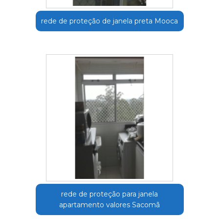
rede de proteção de janela preta Mooca
rede de proteção para janela
apartamento valores Sacomã