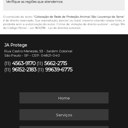
Verifique as regiões que atendemos
O conteúdo do texto "
Colocação de Rede de Proteção Animal São Lourenço da Serra
"
é de direito reservado. Sua reprodução, parcial ou total, mesmo citando nossos links, é
proibida sem a autorização do autor. Crime de violação de direito autoral – artigo 184
do Código Penal –
Lei 9610/98 - Lei de direitos autorais
.
JA Protege
Rua Castro Menezes, 53 - Jardim Colonial
São Paulo - SP - CEP: 04821-040
4563-9170
5662-2715
(11)
(11)
96152-2183
99639-6775
(11)
(11)
Home
Serviços