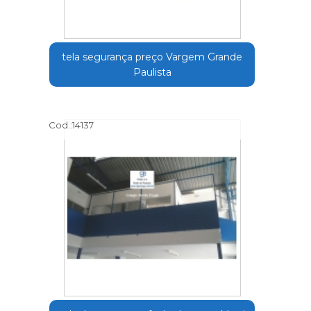
tela segurança preço Vargem Grande
Paulista
Cod.:
14137