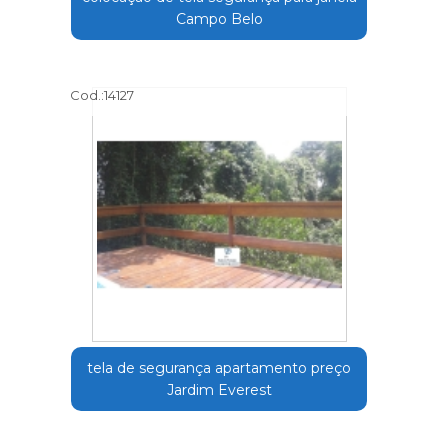
Campo Belo
Cod.:
14127
tela de segurança apartamento preço
Jardim Everest