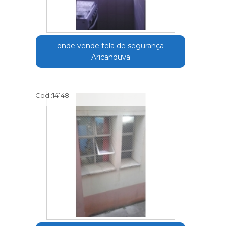
onde vende tela de segurança
Aricanduva
Cod.:
14148