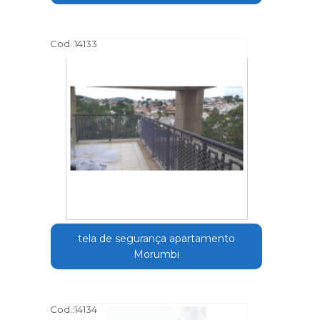
Cod.:
14133
tela de segurança apartamento
Morumbi
Cod.:
14134