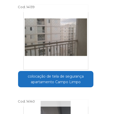
Cod.:
14139
colocação de tela de segurança
apartamento Campo Limpo
Cod.:
14140