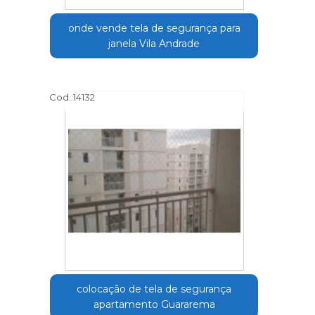
onde vende tela de segurança para
janela Vila Andrade
Cod.:
14132
colocação de tela de segurança
apartamento Guararema