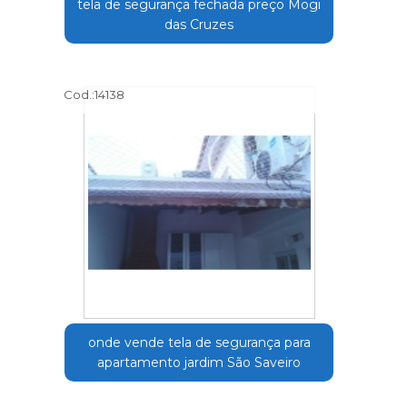
tela de segurança fechada preço Mogi
das Cruzes
Cod.:
14138
onde vende tela de segurança para
apartamento jardim São Saveiro