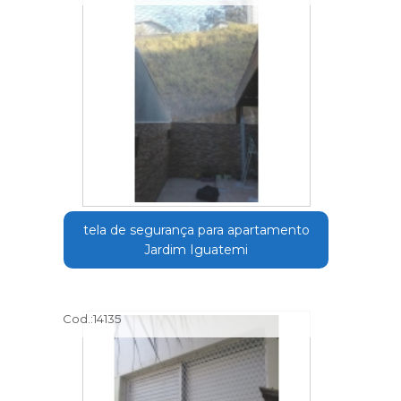
tela de segurança para apartamento
Jardim Iguatemi
Cod.:
14135