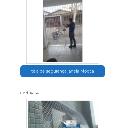
tela de segurança janela Mooca
Cod.:
14124