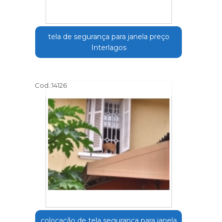
tela de segurança para janela preço
Interlagos
Cod.:
14126
colocação de tela segurança para janela