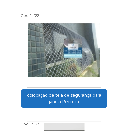
Cod.:
14122
colocação de tela de segurança para
janela Pedreira
Cod.:
14123