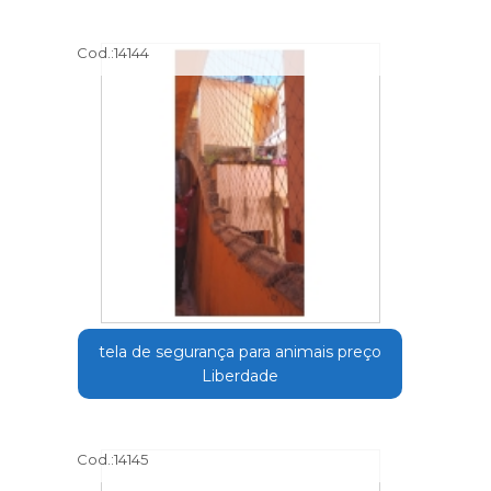
Cod.:
14144
tela de segurança para animais preço
Liberdade
Cod.:
14145