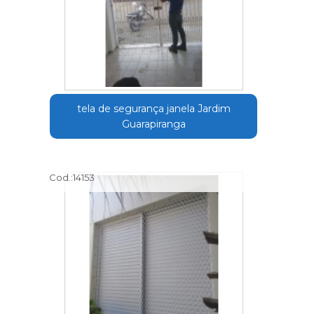
tela de segurança janela Jardim
Guarapiranga
Cod.:
14153