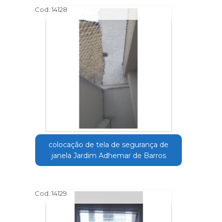
Cod.:
14128
colocação de tela de segurança de
janela Jardim Adhemar de Barros
Cod.:
14129