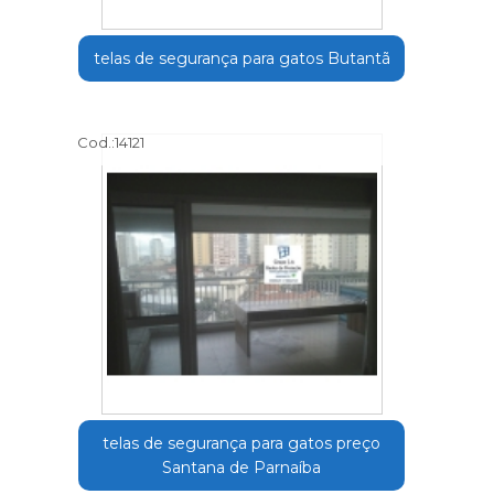
telas de segurança para gatos Butantã
Cod.:
14121
telas de segurança para gatos preço
Santana de Parnaíba