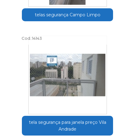
telas segurança Campo Limpo
Cod.:
14143
tela segurança para janela preço Vila
Andrade