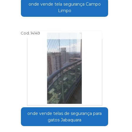
onde vende tela segurança Campo
Limpo
Cod.:
14149
onde vende telas de segurança para
gatos Jabaquara