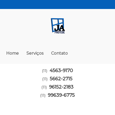
Home
Serviços
Contato
4563-9170
(11)
5662-2715
(11)
96152-2183
(11)
99639-6775
(11)