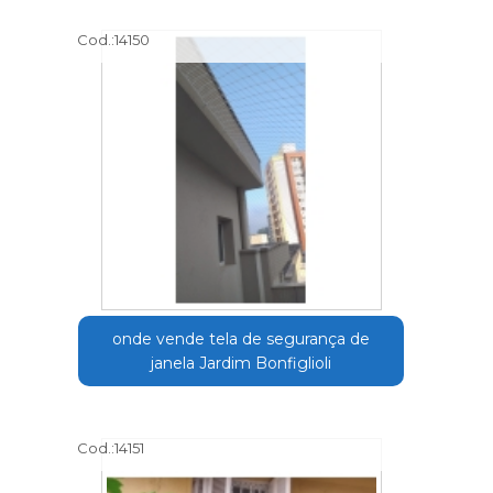
Cod.:
14150
onde vende tela de segurança de
janela Jardim Bonfiglioli
Cod.:
14151