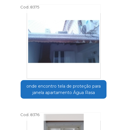
Cod.:
8375
onde encontro tela de proteção para
janela apartamento Água Rasa
Cod.:
8376