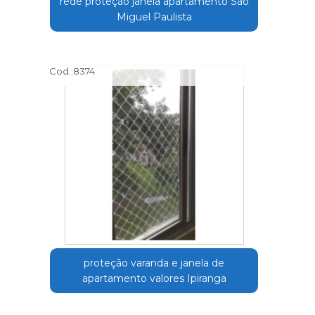
rede proteção janela apartamento São
Miguel Paulista
Cod.:
8374
proteção varanda e janela de
apartamento valores Ipiranga