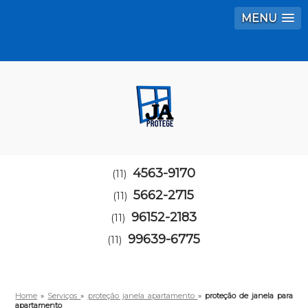
MENU
4563-9170
(11)
5662-2715
(11)
96152-2183
(11)
99639-6775
(11)
Home
»
Serviços
»
proteção janela apartamento
»
proteção de janela para
apartamento