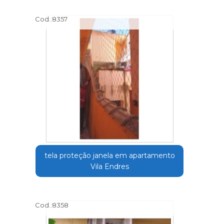
Cod.:
8357
tela proteção janela em apartamento
Vila Endres
Cod.:
8358