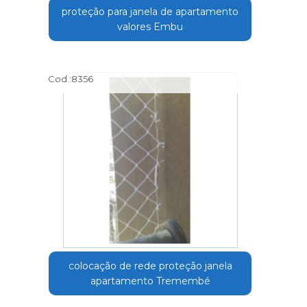
proteção para janela de apartamento
valores Embu
Cod.:
8356
colocação de rede proteção janela
apartamento Tremembé