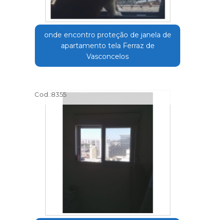
onde encontro proteção de janela de
apartamento tela Ferraz de
Vasconcelos
Cod.:
8355