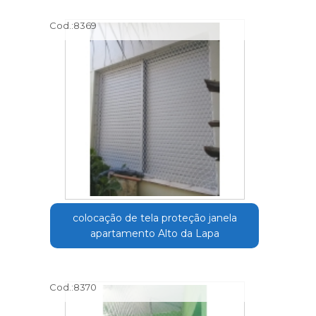
Cod.:
8369
colocação de tela proteção janela
apartamento Alto da Lapa
Cod.:
8370