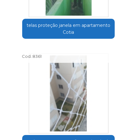
telas proteção janela em apartamento
Cotia
Cod.:
8361