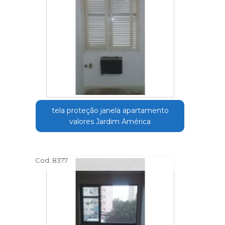
tela proteção janela apartamento
valores Jardim América
Cod.:
8377