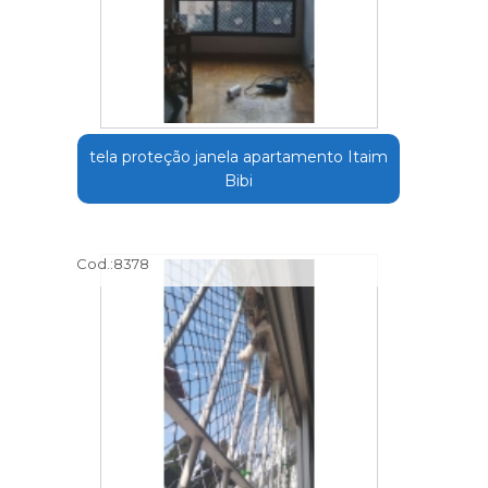
tela proteção janela apartamento Itaim
Bibi
Cod.:
8378