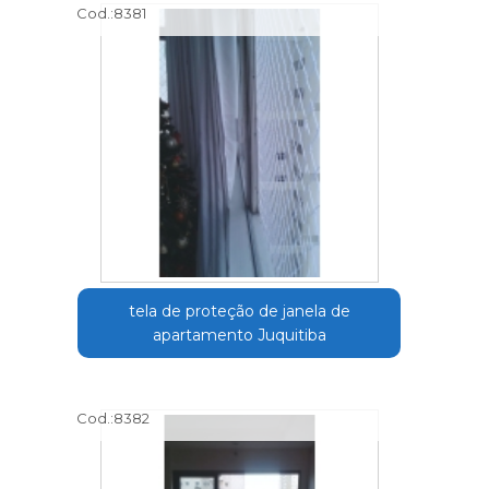
Cod.:
8381
tela de proteção de janela de
apartamento Juquitiba
Cod.:
8382