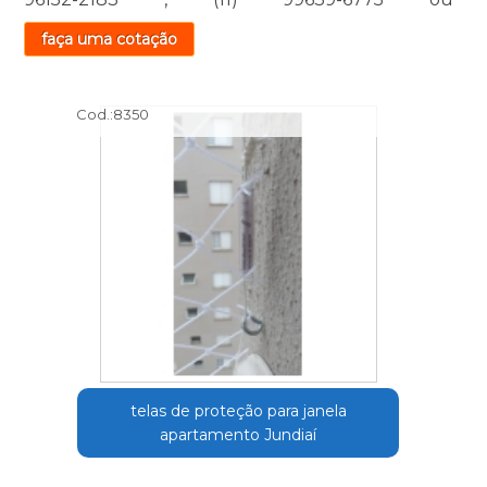
faça uma cotação
Cod.:
8350
telas de proteção para janela
apartamento Jundiaí