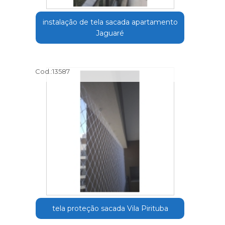
instalação de tela sacada apartamento
Jaguaré
Cod.:
13587
tela proteção sacada Vila Pirituba