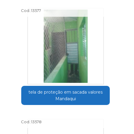
Cod.:
13577
tela de proteção em sacada valores
Mandaqui
Cod.:
13578