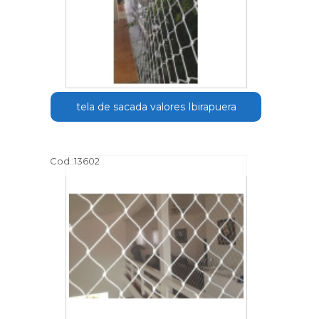
tela de sacada valores Ibirapuera
Cod.:
13602