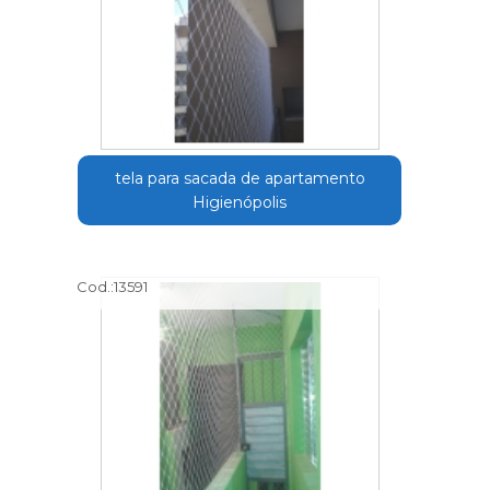
tela para sacada de apartamento
Higienópolis
Cod.:
13591