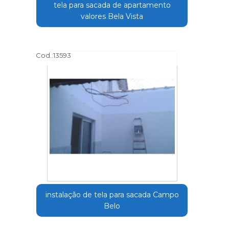
tela para sacada de apartamento
valores Bela Vista
Cod.:
13593
instalação de tela para sacada Campo
Belo