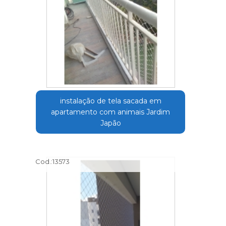
instalação de tela sacada em
apartamento com animais Jardim
Japão
Cod.:
13573