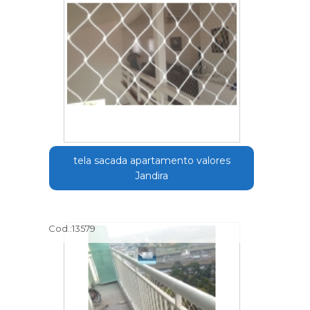
tela sacada apartamento valores
Jandira
Cod.:
13579