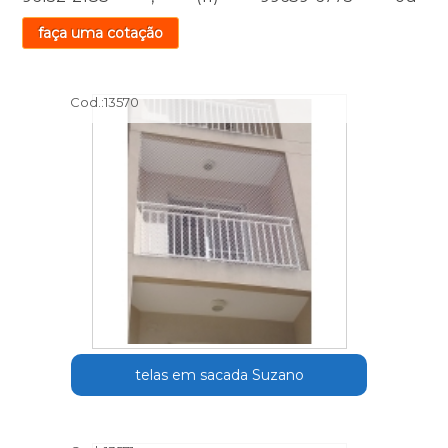
faça uma cotação
Cod.:
13570
telas em sacada Suzano