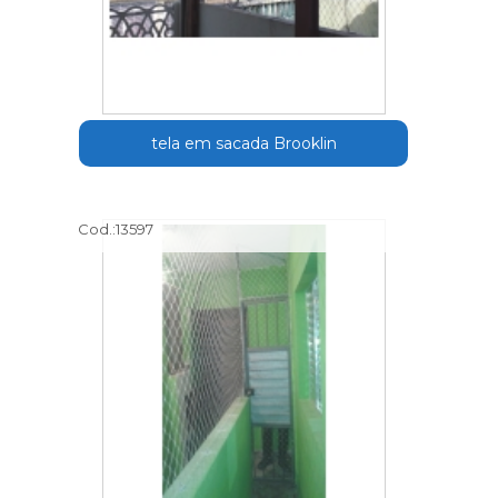
tela em sacada Brooklin
Cod.:
13597