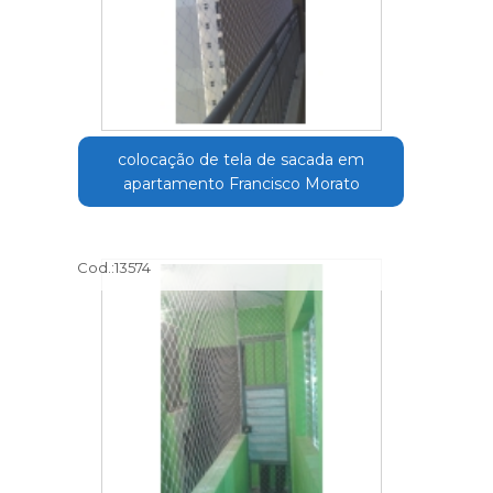
colocação de tela de sacada em
apartamento Francisco Morato
Cod.:
13574