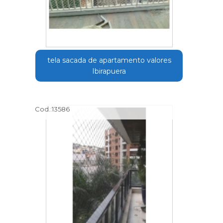
tela sacada de apartamento valores
Ibirapuera
Cod.:
13586