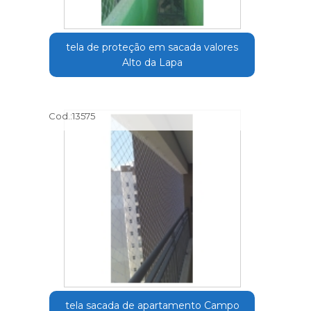
tela de proteção em sacada valores
Alto da Lapa
Cod.:
13575
tela sacada de apartamento Campo