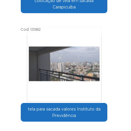
colocação de tela em sacada
Carapicuíba
Cod.:
13582
tela para sacada valores Instituto da
Previdência