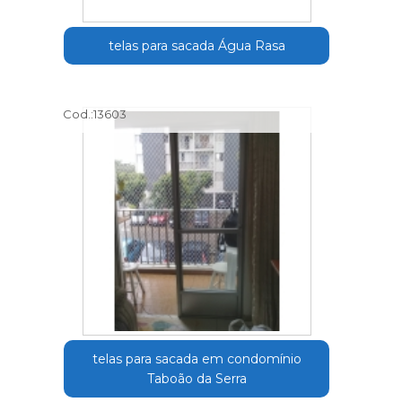
telas para sacada Água Rasa
Cod.:
13603
telas para sacada em condomínio
Taboão da Serra