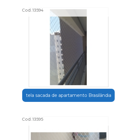
Cod.:
13594
tela sacada de apartamento Brasilândia
Cod.:
13595