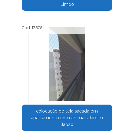
Limpo
Cod.:
13576
colocação de tela sacada em
apartamento com animais Jardim
Japão