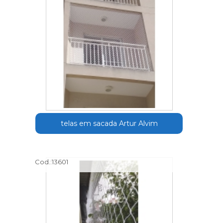
telas em sacada Artur Alvim
Cod.:
13601