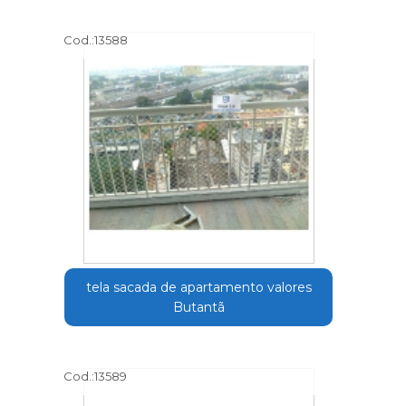
Cod.:
13588
tela sacada de apartamento valores
Butantã
Cod.:
13589