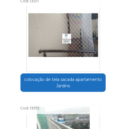
Cod.:
13571
colocação de tela sacada apartamento
Jardins
Cod.:
13572