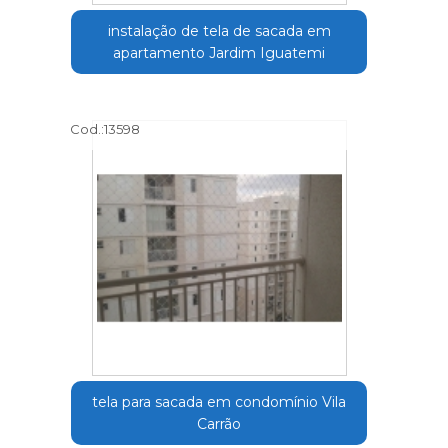
instalação de tela de sacada em
apartamento Jardim Iguatemi
Cod.:
13598
tela para sacada em condomínio Vila
Carrão