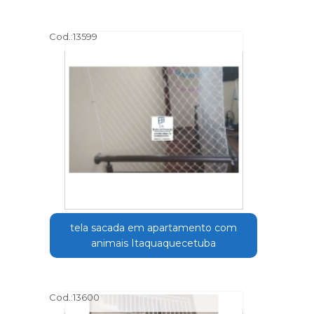
Cod.:
13599
tela sacada em apartamento com
animais Itaquaquecetuba
Cod.:
13600