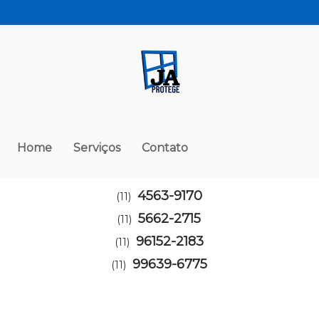
Home
Serviços
Contato
4563-9170
(11)
5662-2715
(11)
96152-2183
(11)
99639-6775
(11)