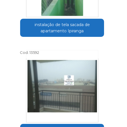
instalação de tela sacada de
apartamento Ipiranga
Cod.:
13592