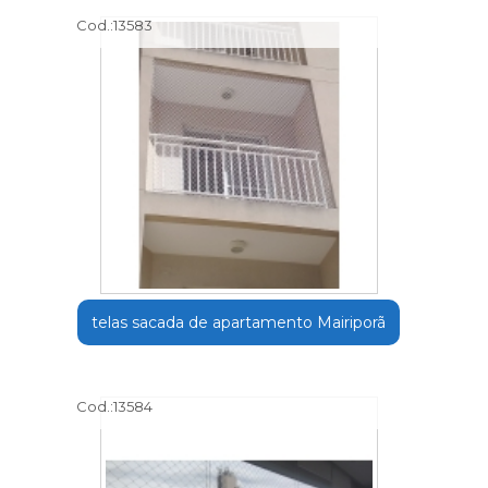
Cod.:
13583
telas sacada de apartamento Mairiporã
Cod.:
13584