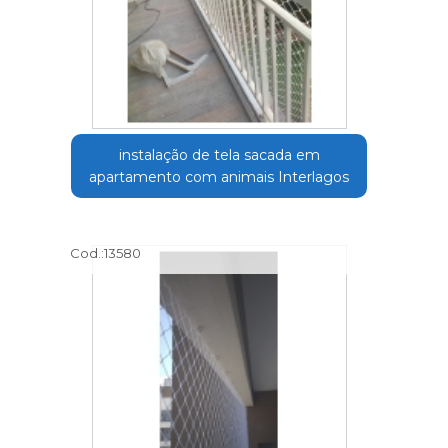
instalação de tela sacada em
apartamento com animais Interlagos
Cod.:
13580