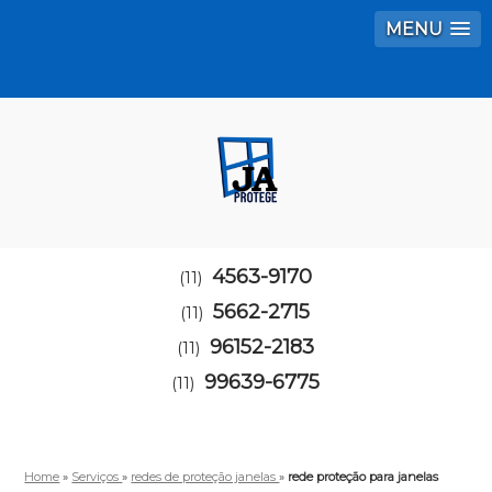
MENU
4563-9170
(11)
5662-2715
(11)
96152-2183
(11)
99639-6775
(11)
Home
»
Serviços
»
redes de proteção janelas
»
rede proteção para janelas