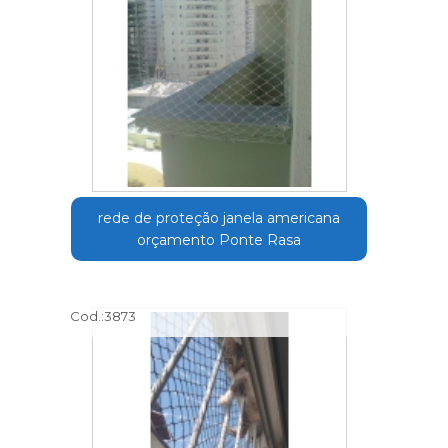
rede de proteção janela americana
orçamento Ponte Rasa
Cod.:
3873