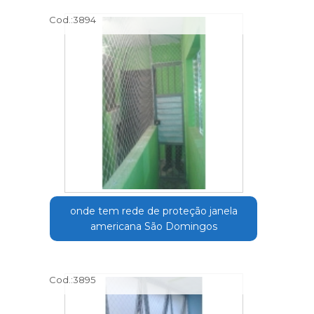
Cod.:
3894
onde tem rede de proteção janela
americana São Domingos
Cod.:
3895