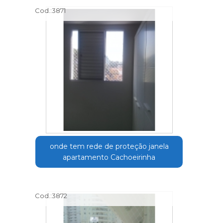
Cod.:
3871
onde tem rede de proteção janela
apartamento Cachoeirinha
Cod.:
3872