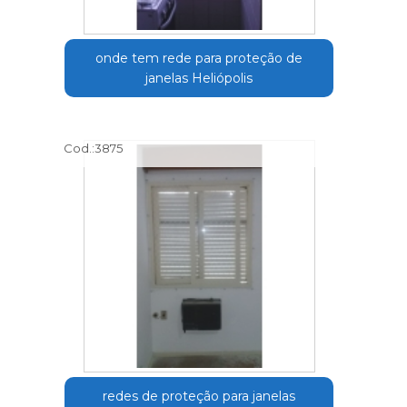
onde tem rede para proteção de
janelas Heliópolis
Cod.:
3875
redes de proteção para janelas