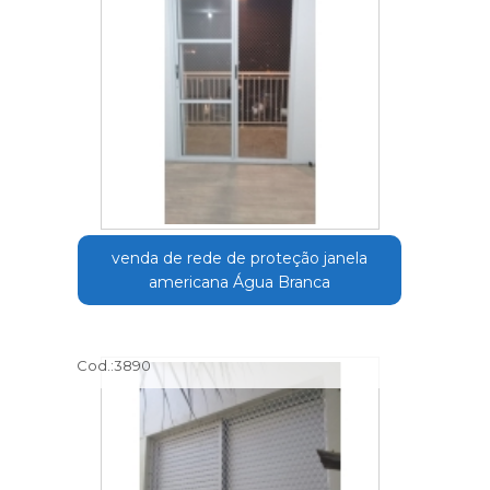
venda de rede de proteção janela
americana Água Branca
Cod.:
3890