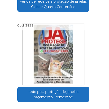
venda de rede para proteção de janelas
Cidade Quarto Centenário
Cod.:
3893
rede para proteção de janelas
orçamento Tremembé