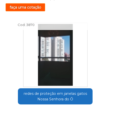
faça uma cotação
Cod.:
3870
redes de proteção em janelas gatos
Nossa Senhora do Ó