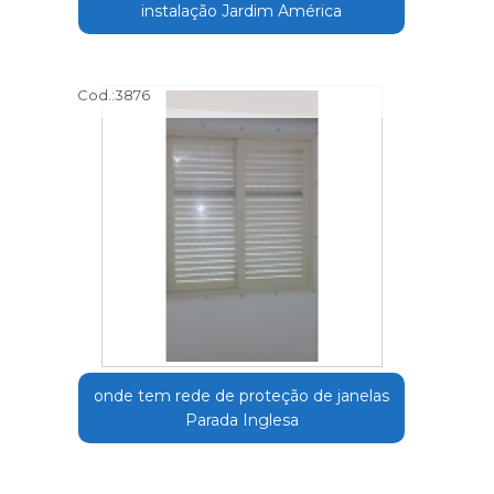
instalação Jardim América
Cod.:
3876
onde tem rede de proteção de janelas
Parada Inglesa