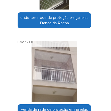
onde tem rede de proteção em janelas
Franco da Rocha
Cod.:
3898
venda de rede de proteção em janelas