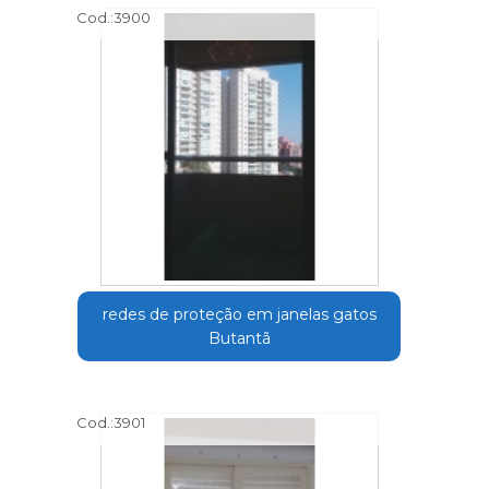
Cod.:
3900
redes de proteção em janelas gatos
Butantã
Cod.:
3901