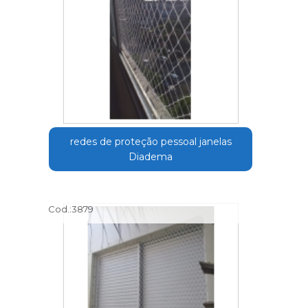
redes de proteção pessoal janelas
Diadema
Cod.:
3879