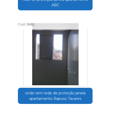
ABC
Cod.:
3882
onde tem rede de proteção janela
apartamento Raposo Tavares