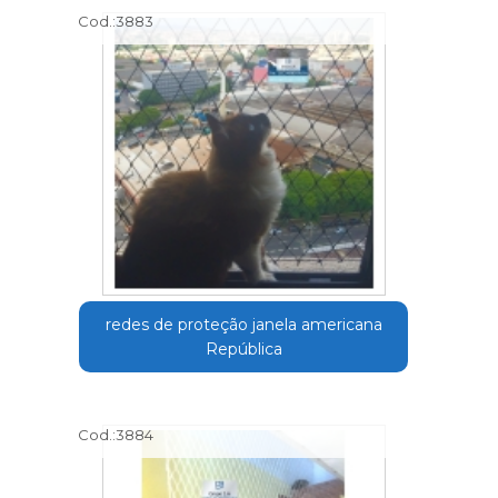
Cod.:
3883
redes de proteção janela americana
República
Cod.:
3884