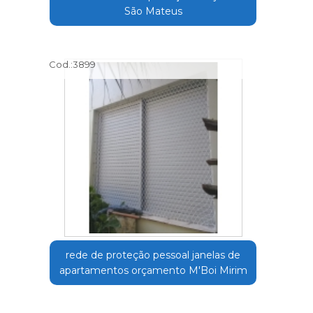
São Mateus
Cod.:
3899
rede de proteção pessoal janelas de
apartamentos orçamento M'Boi Mirim