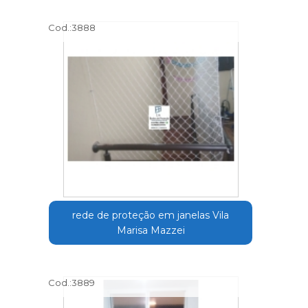
Cod.:
3888
rede de proteção em janelas Vila
Marisa Mazzei
Cod.:
3889