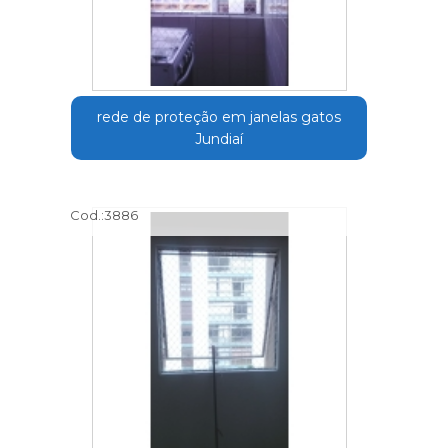
rede de proteção em janelas gatos
Jundiaí
Cod.:
3886