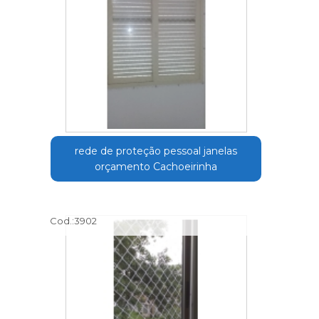
rede de proteção pessoal janelas
orçamento Cachoeirinha
Cod.:
3902