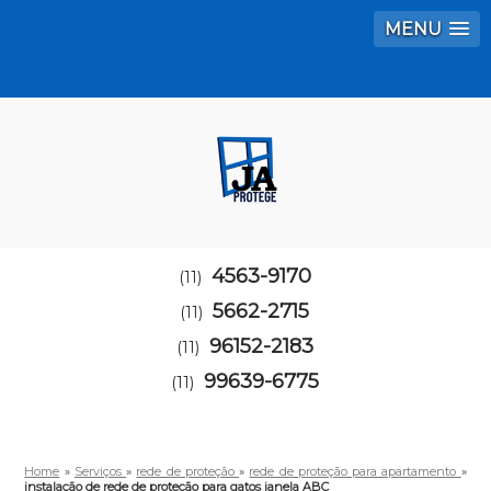
MENU
4563-9170
(11)
5662-2715
(11)
96152-2183
(11)
99639-6775
(11)
Home
»
Serviços
»
rede de proteção
»
rede de proteção para apartamento
»
instalação de rede de proteção para gatos janela ABC