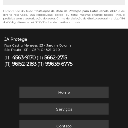
O conteúdo do texto "
Instalação de Rede de Proteção para Gatos Janela ABC
" é de
direito reservado. Sua reprodução, parcial ou total, mesmo citando nossos links, é
proibida sem a autorização do autor. Crime de violação de direito autoral – artigo 184
do Código Penal –
Lei 9610/98 - Lei de direitos autorais
.
JA Protege
Rua Castro Menezes, 53 - Jardim Colonial
São Paulo - SP - CEP: 04821-040
4563-9170
5662-2715
(11)
(11)
96152-2183
99639-6775
(11)
(11)
Home
Serviços
Contato