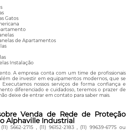
s
as
as Gatos
mericana
partamento
anelas
anelas de Apartamentos
las
las
las Instalação
ento. A empresa conta com um time de profissionais
o, além de investir em equipamentos modernos, que se
. Executamos nossos serviços de forma confiança e
ento diferenciado e cuidadoso, teremos o prazer de
, não deixe de entrar em contato para saber mais.
sobre Venda de Rede de Proteção
 Alphaville Industrial
,
(11) 5662-2715
,
(11) 96152-2183
,
(11) 99639-6775
ou