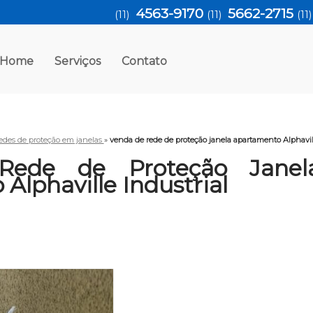
4563-9170
5662-2715
(11)
(11)
(11
Home
Serviços
Contato
edes de proteção em janelas
»
venda de rede de proteção janela apartamento Alphavill
Rede de Proteção Janel
Alphaville Industrial