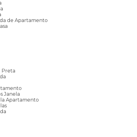
a
da
a
nda de Apartamento
asa
a
 Preta
nda
rtamento
s Janela
ela Apartamento
las
ada