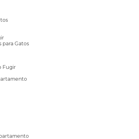
tos
s
ir
s para Gatos
s
o Fugir
partamento
Apartamento