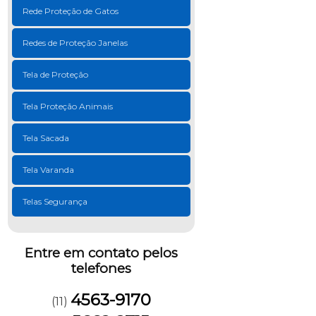
Rede Proteção de Gatos
Redes de Proteção Janelas
Tela de Proteção
Tela Proteção Animais
Tela Sacada
Tela Varanda
Telas Segurança
Entre em contato pelos
telefones
4563-9170
(11)