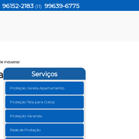
96152-2183
99639-6775
)
(11)
e Industrial
a
Serviços
Proteção Janela Apartamento
Proteção Tela para Gatos
Proteção Varanda
Rede de Proteção