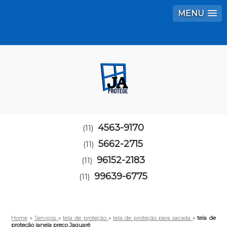
MENU
4563-9170
(11)
5662-2715
(11)
96152-2183
(11)
99639-6775
(11)
Home
»
Serviços
»
tela de proteção
»
tela de proteção para sacada
»
tela de
proteção janela preço Jaguaré