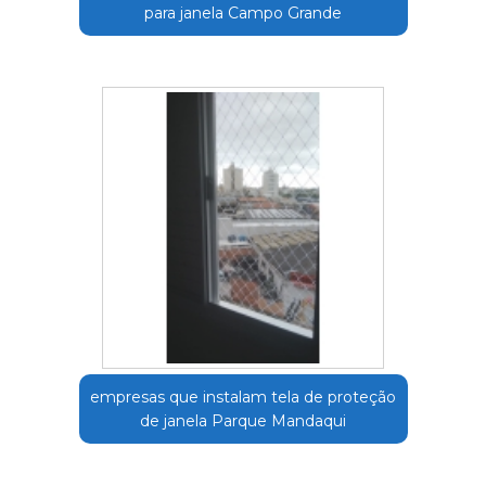
para janela Campo Grande
empresas que instalam tela de proteção
de janela Parque Mandaqui