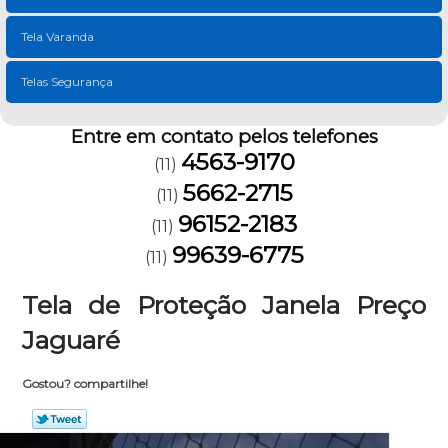
Tela Varanda
Telas Segurança
Entre em contato pelos telefones
4563-9170
(11)
5662-2715
(11)
96152-2183
(11)
99639-6775
(11)
Tela de Proteção Janela Preço
Jaguaré
Gostou? compartilhe!