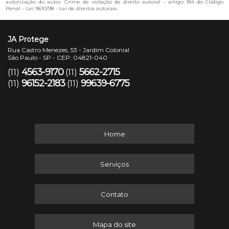
autorização do autor. Crime de violação de direito autoral – artigo 184 do Código
Penal –
Lei 9610/98 - Lei de direitos autorais
.
JA Protege
Rua Castro Menezes, 53 - Jardim Colonial
São Paulo - SP - CEP: 04821-040
4563-9170
5662-2715
(11)
(11)
96152-2183
99639-6775
(11)
(11)
Home
Serviços
Contato
Mapa do site