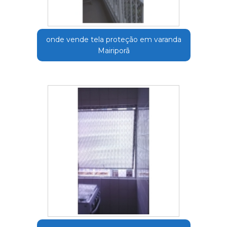
onde vende tela proteção em varanda
Mairiporã