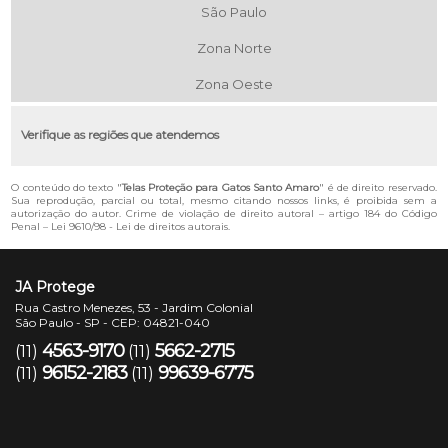
São Paulo
Zona Norte
Zona Oeste
Verifique as regiões que atendemos
O conteúdo do texto "
Telas Proteção para Gatos Santo Amaro
" é de direito reservado.
Sua reprodução, parcial ou total, mesmo citando nossos links, é proibida sem a
autorização do autor. Crime de violação de direito autoral – artigo 184 do Código
Penal –
Lei 9610/98 - Lei de direitos autorais
.
JA Protege
Rua Castro Menezes, 53 - Jardim Colonial
São Paulo - SP - CEP: 04821-040
4563-9170
5662-2715
(11)
(11)
96152-2183
99639-6775
(11)
(11)