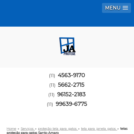
MENU
4563-9170
(11)
5662-2715
(11)
96152-2183
(11)
99639-6775
(11)
Home
»
Serviços
»
proteção tela para gatos
»
tela para janela gatos
»
telas
proteção para gatos Santo Amaro