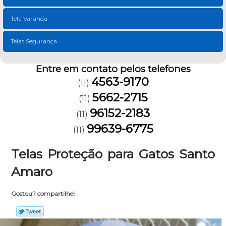
Tela Varanda
Telas Segurança
Entre em contato pelos telefones
4563-9170
(11)
5662-2715
(11)
96152-2183
(11)
99639-6775
(11)
Telas Proteção para Gatos Santo
Amaro
Gostou? compartilhe!