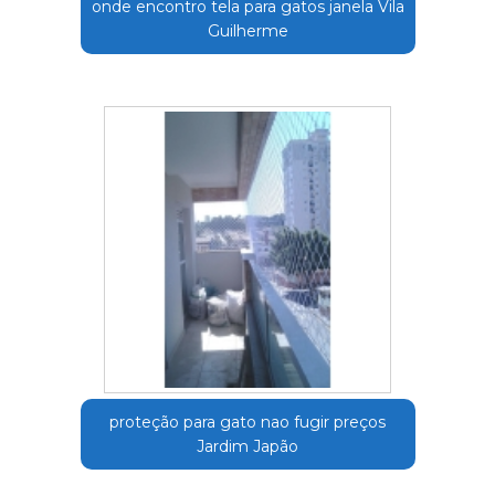
onde encontro tela para gatos janela Vila
Guilherme
proteção para gato nao fugir preços
Jardim Japão