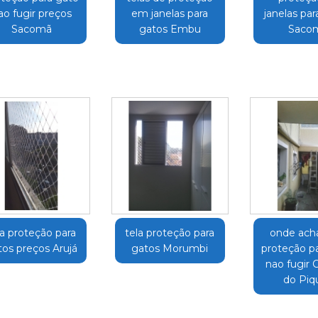
ao fugir preços
em janelas para
janelas par
Sacomã
gatos Embu
Saco
la proteção para
tela proteção para
onde acha
tos preços Arujá
gatos Morumbi
proteção p
nao fugir 
do Piq