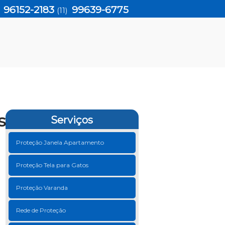
96152-2183
99639-6775
)
(11)
s
Serviços
Proteção Janela Apartamento
Proteção Tela para Gatos
Proteção Varanda
Rede de Proteção