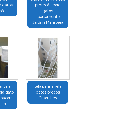
a gatos
proteção para
mã
gatos
apartamento
Jardim Marajoara
r tela
tela para janela
ara gato
gatos preços
Chácara
Guarulhos
ueri