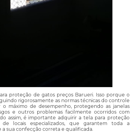
 para proteção de gatos preços Barueri. Isso porque o
guindo rigorosamente as normas técnicas do controle
er o máximo de desempenho, protegendo as janelas
rasgos e outros problemas facilmente ocorridos com
o assim, é importante adquirir a tela para proteção
 de locais especializados, que garantem toda a
 a sua confecção correta e qualificada.