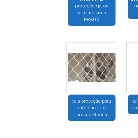
proteção gatos
n
tela Francisco
Morato
tela proteção para
te
gato nao fugir
ga
preços Mooca