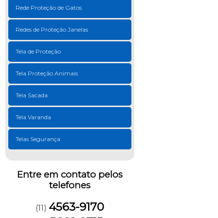
Rede Proteção de Gatos
Redes de Proteção Janelas
Tela de Proteção
Tela Proteção Animais
Tela Sacada
Tela Varanda
Telas Segurança
Entre em contato pelos
telefones
4563-9170
(11)