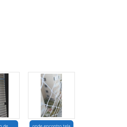
o de
onde encontro tela