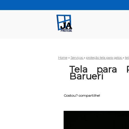
Home
»
Serviços
»
proteção tela para gatos
»
te
Tela para 
Barueri
Gostou? compartilhe!