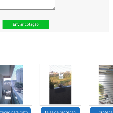
Enviar cotação
teção para gato
telas de proteção
proteçã