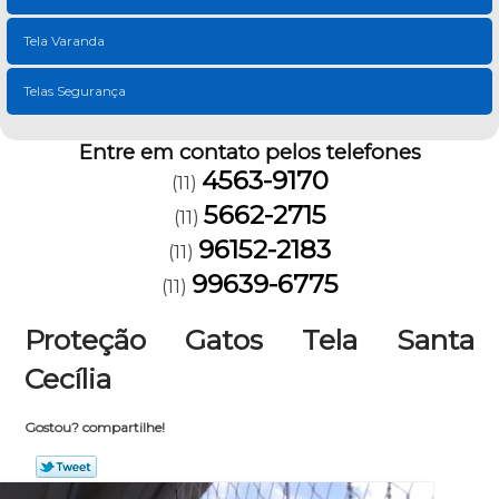
Tela Varanda
Telas Segurança
Entre em contato pelos telefones
4563-9170
(11)
5662-2715
(11)
96152-2183
(11)
99639-6775
(11)
Proteção Gatos Tela Santa
Cecília
Gostou? compartilhe!