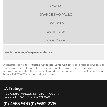
ZONA SUL
GRANDE SÃO PAULO
São Paulo
Zona Norte
Zona Oeste
Verifique as regiões que atendemos
O conteúdo do texto "
Proteção Gatos Tela Santa Cecília
" é de direito reservado. Sua
reprodução, parcial ou total, mesmo citando nossos links, é proibida sem a
autorização do autor. Crime de violação de direito autoral – artigo 184 do Código
Penal –
Lei 9610/98 - Lei de direitos autorais
.
JA Protege
Rua Castro Menezes, 53 - Jardim Colonial
São Paulo - SP - CEP: 04821-040
4563-9170
5662-2715
(11)
(11)