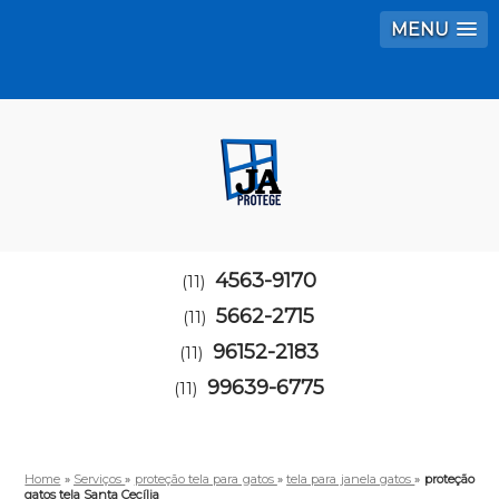
MENU
4563-9170
(11)
5662-2715
(11)
96152-2183
(11)
99639-6775
(11)
Home
»
Serviços
»
proteção tela para gatos
»
tela para janela gatos
»
proteção
gatos tela Santa Cecília