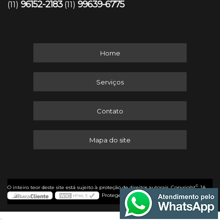
96152-2183
99639-6775
(11)
(11)
Home
Serviços
Contato
Mapa do site
©
O inteiro teor deste site está sujeito à proteção de direitos autorais. Copyright
JA
Protege (Lei 9610 de 19/02/1998)