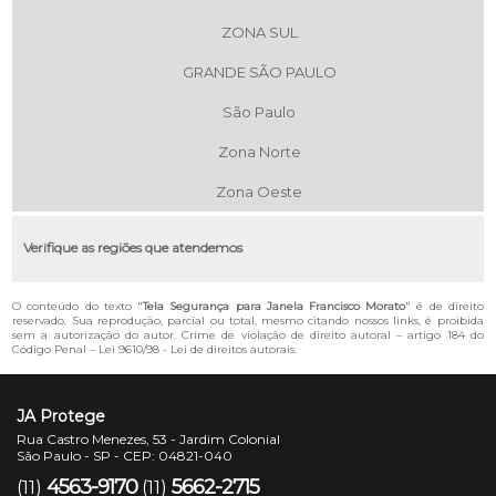
ZONA SUL
GRANDE SÃO PAULO
São Paulo
Zona Norte
Zona Oeste
Verifique as regiões que atendemos
O conteúdo do texto "
Tela Segurança para Janela Francisco Morato
" é de direito
reservado. Sua reprodução, parcial ou total, mesmo citando nossos links, é proibida
sem a autorização do autor. Crime de violação de direito autoral – artigo 184 do
Código Penal –
Lei 9610/98 - Lei de direitos autorais
.
JA Protege
Rua Castro Menezes, 53 - Jardim Colonial
São Paulo - SP - CEP: 04821-040
4563-9170
5662-2715
(11)
(11)