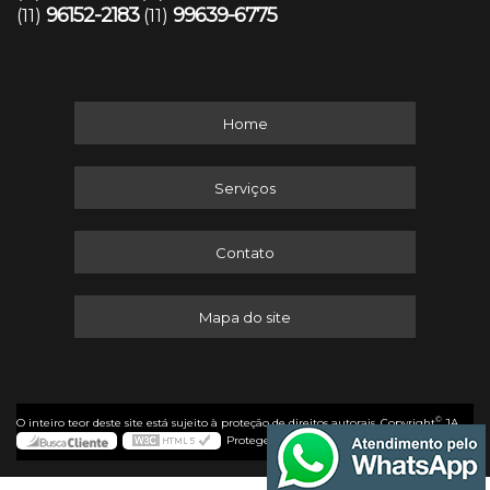
96152-2183
99639-6775
(11)
(11)
Home
Serviços
Contato
Mapa do site
©
O inteiro teor deste site está sujeito à proteção de direitos autorais. Copyright
JA
Protege (Lei 9610 de 19/02/1998)