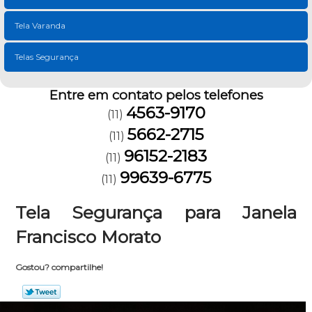
Tela Varanda
Telas Segurança
Entre em contato pelos telefones
4563-9170
(11)
5662-2715
(11)
96152-2183
(11)
99639-6775
(11)
Tela Segurança para Janela
Francisco Morato
Gostou? compartilhe!