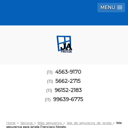
MENU
4563-9170
(11)
5662-2715
(11)
96152-2183
(11)
99639-6775
(11)
Home
»
Serviços
»
telas segurança
»
tela de segurança de janela
»
tela
segurança para janela Francisco Morato