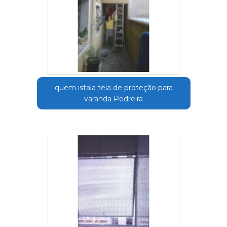
quem istala tela de proteção para
varanda Pedreira