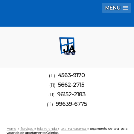
MENU
4563-9170
(11)
5662-2715
(11)
96152-2183
(11)
99639-6775
(11)
Home
»
Serviços
»
tela varanda
»
tela na varanda
»
orçamento de tela para
varanda de apartamento Caierias