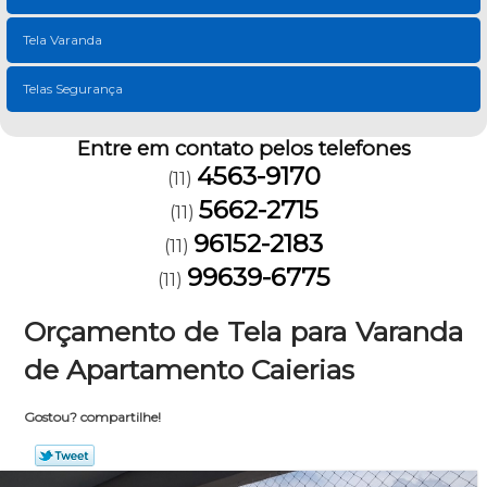
Tela Varanda
Telas Segurança
Entre em contato pelos telefones
4563-9170
(11)
5662-2715
(11)
96152-2183
(11)
99639-6775
(11)
Orçamento de Tela para Varanda
de Apartamento Caierias
Gostou? compartilhe!