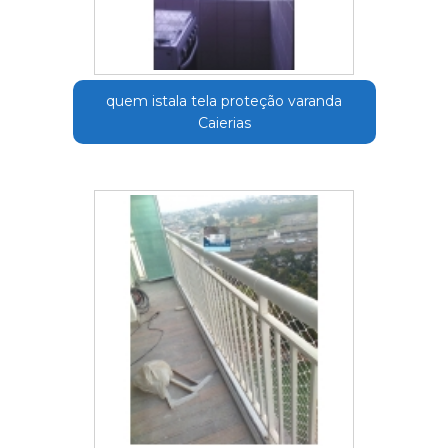
quem istala tela proteção varanda
Caierias