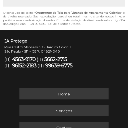
O conteúdo do texto "
Orçamento de Tela para Varanda de Apartamento Caierias
" é
de direito reservado. Sua reprodução, parcial ou total, mesmo citando nossos links, é
proibida sem a autorização do autor. Crime de violação de direito autoral – artigo 184
do Código Penal –
Lei 9610/98 - Lei de direitos autorais
.
JA Protege
Rua Castro Menezes, 53 - Jardim Colonial
São Paulo - SP - CEP: 04821-040
4563-9170
5662-2715
(11)
(11)
96152-2183
99639-6775
(11)
(11)
Home
Serviços
Contato