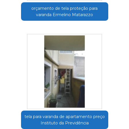
orçamento de tela proteção para
varanda Ermelino Matarazzo
tela para varanda de apartamento preço
Instituto da Previdência