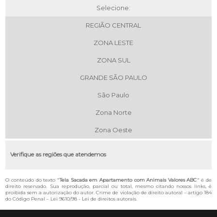
Selecione:
REGIÃO CENTRAL
ZONA LESTE
ZONA SUL
GRANDE SÃO PAULO
São Paulo
Zona Norte
Zona Oeste
Verifique as regiões que atendemos
O conteúdo do texto "
Tela Sacada em Apartamento com Animais Valores ABC
" é de
direito reservado. Sua reprodução, parcial ou total, mesmo citando nossos links, é
proibida sem a autorização do autor. Crime de violação de direito autoral – artigo 184
do Código Penal –
Lei 9610/98 - Lei de direitos autorais
.