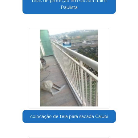
telas de proteção em sacada Itaim
Paulista
colocação de tela para sacada Caiubi