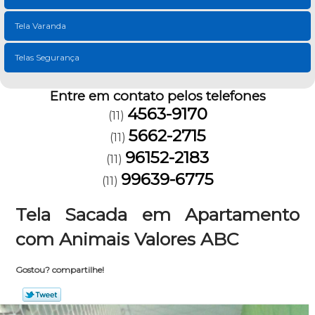
Tela Varanda
Telas Segurança
Entre em contato pelos telefones
4563-9170
(11)
5662-2715
(11)
96152-2183
(11)
99639-6775
(11)
Tela Sacada em Apartamento
com Animais Valores ABC
Gostou? compartilhe!