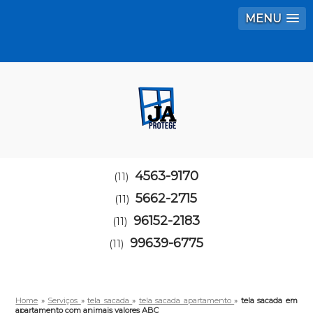
MENU
4563-9170
(11)
5662-2715
(11)
96152-2183
(11)
99639-6775
(11)
Home
»
Serviços
»
tela sacada
»
tela sacada apartamento
»
tela sacada em
apartamento com animais valores ABC