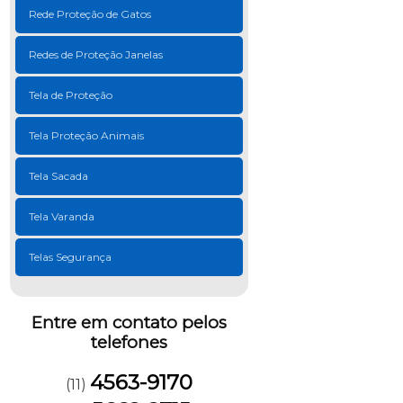
Rede Proteção de Gatos
Redes de Proteção Janelas
Tela de Proteção
Tela Proteção Animais
Tela Sacada
Tela Varanda
Telas Segurança
Entre em contato pelos
telefones
4563-9170
(11)