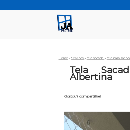
Home
»
Serviços
»
tela sacada
»
tela para saca
Tela Saca
Albertina
Gostou? compartilhe!