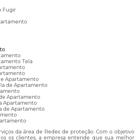
s
o Fugir
partamento
to
rtamento
tamento Tela
partamento
partamento
 de Apartamento
ela de Apartamento
tamento
 de Apartamento
la Apartamento
la de Apartamento
tamento
partamento
erviços da área de Redes de proteção. Com o objetivo
odos os clientes, a empresa entende que sua melhor