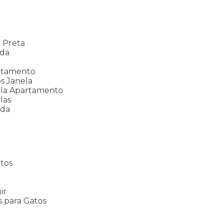
a
 Preta
nda
rtamento
s Janela
ela Apartamento
las
ada
tos
s
ir
s para Gatos