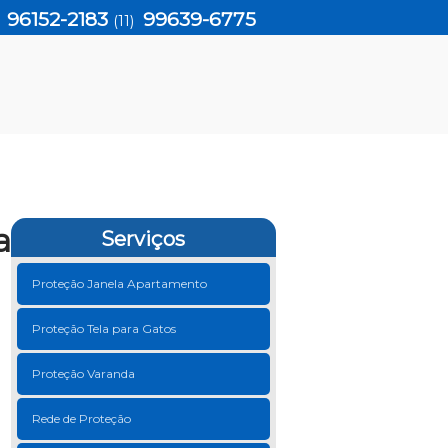
96152-2183
99639-6775
)
(11)
a
Serviços
Proteção Janela Apartamento
Proteção Tela para Gatos
Proteção Varanda
Rede de Proteção