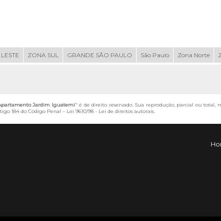
 LESTE
ZONA SUL
GRANDE SÃO PAULO
São Paulo
Zona Norte
 Apartamento Jardim Iguatemi
" é de direito reservado. Sua reprodução, parcial ou total,
artigo 184 do Código Penal –
Lei 9610/98 - Lei de direitos autorais
.
Ho