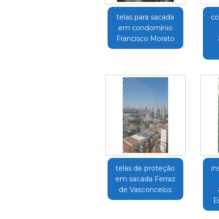
telas para sacada
co
em condomínio
Francisco Morato
telas de proteção
in
em sacada Ferraz
de Vasconcelos
E