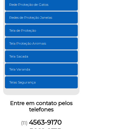
Rede Proteção de Gatos
Redes de Proteção Janelas
Tela de Proteção
Tela Proteção Animais
Tela Sacada
Tela Varanda
Telas Segurança
Entre em contato pelos
telefones
4563-9170
(11)