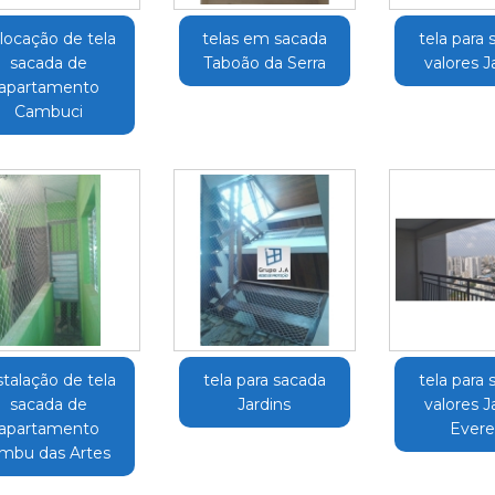
locação de tela
telas em sacada
tela para 
sacada de
Taboão da Serra
valores 
apartamento
Cambuci
stalação de tela
tela para sacada
tela para 
sacada de
Jardins
valores 
apartamento
Evere
mbu das Artes