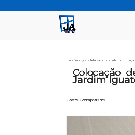
Home
»
Serviços
»
tela sacada
»
tela de proteç
Colocação d
Jardim Igua
Gostou? compartilhe!