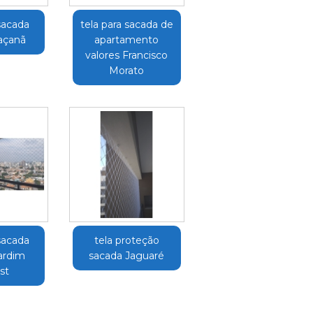
sacada
tela para sacada de
Jaçanã
apartamento
valores Francisco
Morato
sacada
tela proteção
Jardim
sacada Jaguaré
st