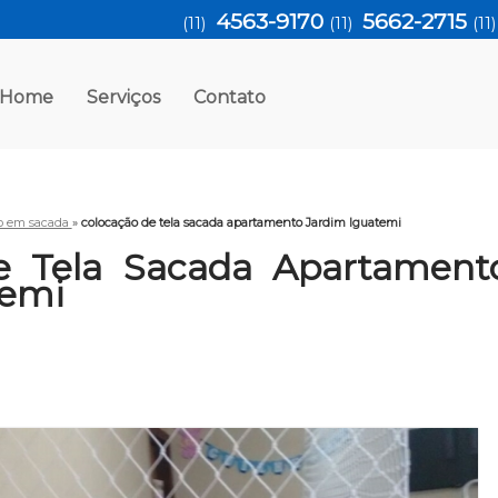
4563-9170
5662-2715
(11)
(11)
(11
Home
Serviços
Contato
ão em sacada
»
colocação de tela sacada apartamento Jardim Iguatemi
e Tela Sacada Apartament
temi