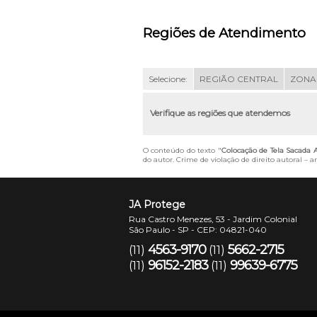
Regiões de Atendimento
Selecione:
REGIÃO CENTRAL
ZONA
Verifique as regiões que atendemos
O conteúdo do texto "
Colocação de Tela Sacada
do autor. Crime de violação de direito autoral – 
JA Protege
Rua Castro Menezes, 53 - Jardim Colonial
São Paulo - SP - CEP: 04821-040
4563-9170
5662-2715
(11)
(11)
96152-2183
99639-6775
(11)
(11)