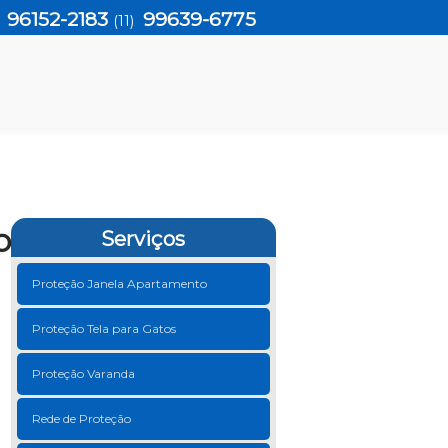
96152-2183
99639-6775
)
(11)
o
Serviços
Proteção Janela Apartamento
Proteção Tela para Gatos
Proteção Varanda
Rede de Proteção