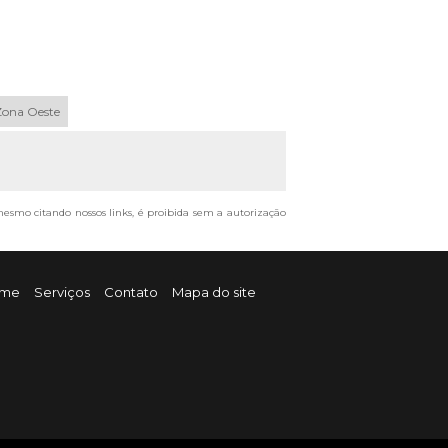
Zona Oeste
 mesmo citando nossos links, é proibida sem a autorização
me
Serviços
Contato
Mapa do site