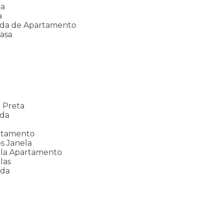
da
a
nda de Apartamento
asa
a
 Preta
nda
rtamento
s Janela
ela Apartamento
las
ada