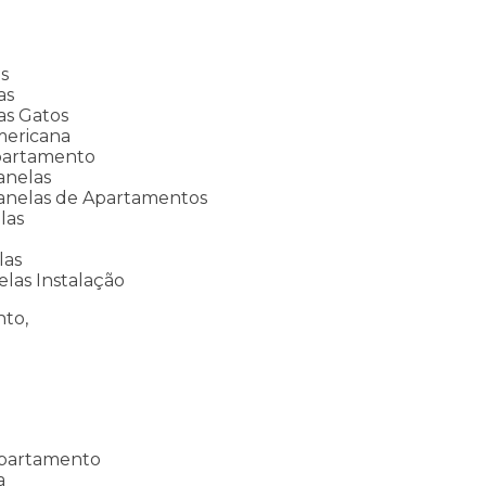
s
as
as Gatos
mericana
partamento
anelas
anelas de Apartamentos
las
las
las Instalação
nto,
Apartamento
a