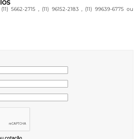
los
,
(11) 5662-2715
,
(11) 96152-2183
,
(11) 99639-6775
ou
ou cotação