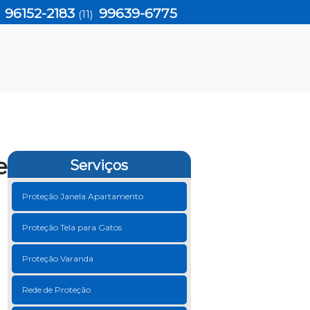
96152-2183
99639-6775
)
(11)
e
Serviços
Proteção Janela Apartamento
Proteção Tela para Gatos
Proteção Varanda
Rede de Proteção