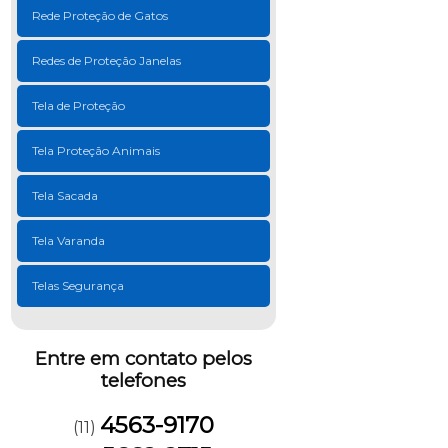
Rede Proteção de Gatos
Redes de Proteção Janelas
Tela de Proteção
Tela Proteção Animais
Tela Sacada
Tela Varanda
Telas Segurança
Entre em contato pelos
telefones
4563-9170
(11)