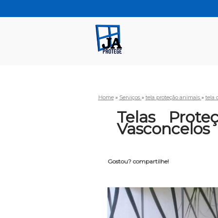
Home
»
Serviços
»
tela proteção animais
»
tela
Telas Prot
Vasconcelos
Gostou? compartilhe!