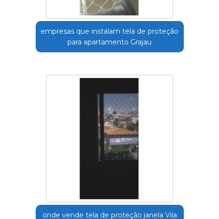
empresas que instalam tela de proteção
para apartamento Grajau
onde vende tela de proteção janela Vila