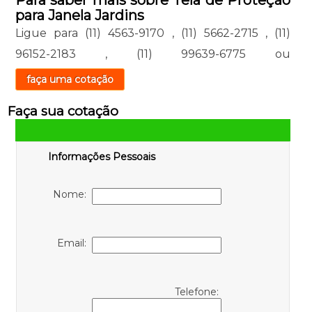
para Janela Jardins
Ligue para
(11) 4563-9170
,
(11) 5662-2715
,
(11)
96152-2183
,
(11) 99639-6775
ou
faça uma cotação
Faça sua cotação
Informações Pessoais
Nome:
Email:
Telefone: