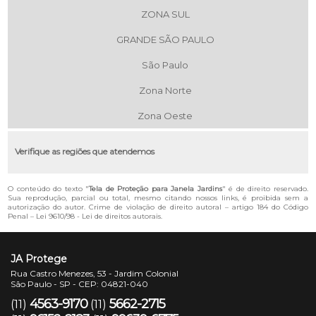
ZONA SUL
GRANDE SÃO PAULO
São Paulo
Zona Norte
Zona Oeste
Verifique as regiões que atendemos
O conteúdo do texto "
Tela de Proteção para Janela Jardins
" é de direito reservado.
Sua reprodução, parcial ou total, mesmo citando nossos links, é proibida sem a
autorização do autor. Crime de violação de direito autoral – artigo 184 do Código
Penal –
Lei 9610/98 - Lei de direitos autorais
.
JA Protege
Rua Castro Menezes, 53 - Jardim Colonial
São Paulo - SP - CEP: 04821-040
4563-9170
5662-2715
(11)
(11)