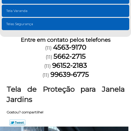
Tela Varanda
Telas Segurança
Entre em contato pelos telefones
4563-9170
(11)
5662-2715
(11)
96152-2183
(11)
99639-6775
(11)
Tela de Proteção para Janela
Jardins
Gostou? compartilhe!