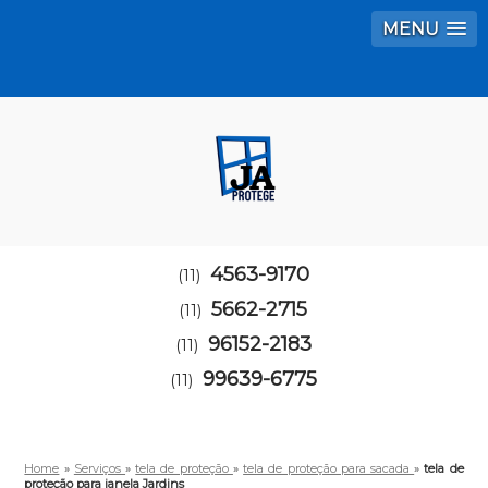
MENU
4563-9170
(11)
5662-2715
(11)
96152-2183
(11)
99639-6775
(11)
Home
»
Serviços
»
tela de proteção
»
tela de proteção para sacada
»
tela de
proteção para janela Jardins