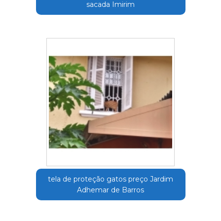
sacada Imirim
tela de proteção gatos preço Jardim
Adhemar de Barros