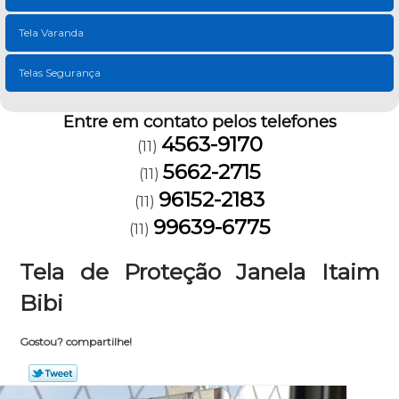
Tela Varanda
Telas Segurança
Entre em contato pelos telefones
4563-9170
(11)
5662-2715
(11)
96152-2183
(11)
99639-6775
(11)
Tela de Proteção Janela Itaim
Bibi
Gostou? compartilhe!