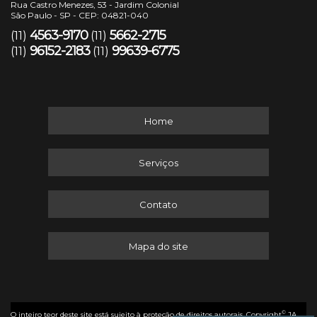
Rua Castro Menezes, 53 - Jardim Colonial
São Paulo - SP - CEP: 04821-040
4563-9170
5662-2715
(11)
(11)
96152-2183
99639-6775
(11)
(11)
Home
Serviços
Contato
Mapa do site
©
O inteiro teor deste site está sujeito à proteção de direitos autorais. Copyright
JA