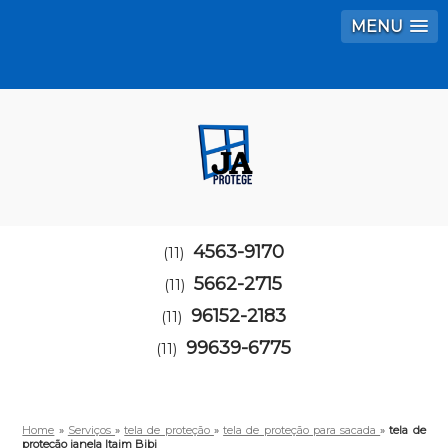
MENU
4563-9170
(11)
5662-2715
(11)
96152-2183
(11)
99639-6775
(11)
Home
»
Serviços
»
tela de proteção
»
tela de proteção para sacada
»
tela de
proteção janela Itaim Bibi