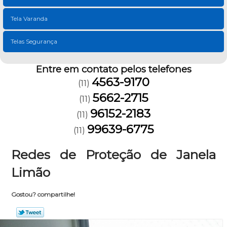
Tela Varanda
Telas Segurança
Entre em contato pelos telefones
4563-9170
(11)
5662-2715
(11)
96152-2183
(11)
99639-6775
(11)
Redes de Proteção de Janela
Limão
Gostou? compartilhe!