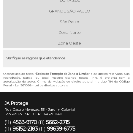
ZONA SUL
GRANDE SÃO PAULO
São Paulo
Zona Norte
Zona Oeste
Verifique as regiões que atendemos
O conteúdo do texto "
Redes de Proteção de Janela Limão
" é de direito reservado. Sua
reprodução, parcial ou total, mesmo citando nossos links, é proibida sem a
autorização do autor. Crime de violação de direito autoral – artigo 184 do Código
Penal –
Lei 9610/98 - Lei de direitos autorais
.
JA Protege
Rua Castro Menezes, 53 - Jardim Colonial
São Paulo - SP - CEP: 04821-040
4563-9170
5662-2715
(11)
(11)
96152-2183
99639-6775
(11)
(11)