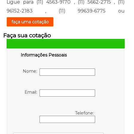
Ligue para
(11) 4563-9170
,
(11) 5662-2715
,
(11)
96152-2183
,
(11) 99639-6775
ou
faça uma cotação
Faça sua cotação
Informações Pessoais
Nome:
Email:
Telefone: