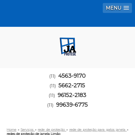
MENU
4563-9170
(11)
5662-2715
(11)
96152-2183
(11)
99639-6775
(11)
Home
»
Serviços
»
rede de proteção
»
rede de proteção para gatos janela
»
redes de proteção de janela Limão