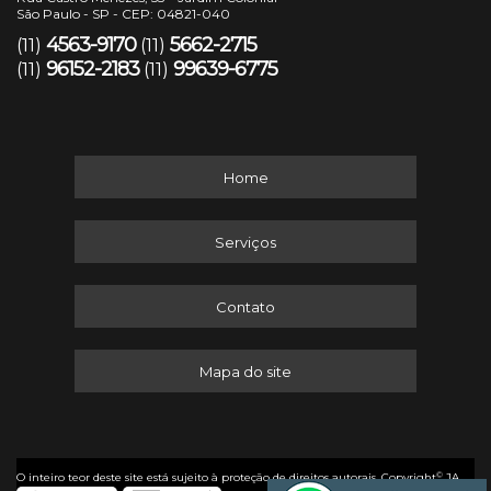
São Paulo - SP - CEP: 04821-040
4563-9170
5662-2715
(11)
(11)
96152-2183
99639-6775
(11)
(11)
Home
Serviços
Contato
Mapa do site
©
O inteiro teor deste site está sujeito à proteção de direitos autorais. Copyright
JA