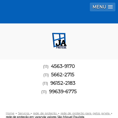
MENU
4563-9170
(11)
5662-2715
(11)
96152-2183
(11)
99639-6775
(11)
Home
»
Serviços
»
rede de proteção
»
rede de proteção para gatos janela
»
rede de proteção em varanda valores São Miguel Paulista