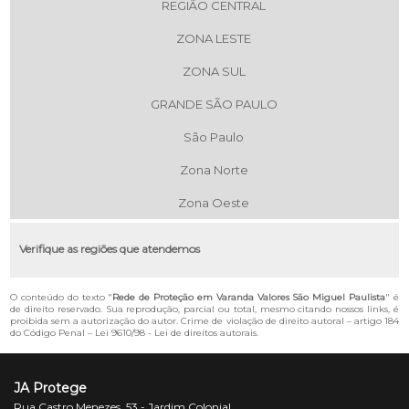
REGIÃO CENTRAL
ZONA LESTE
ZONA SUL
GRANDE SÃO PAULO
São Paulo
Zona Norte
Zona Oeste
Verifique as regiões que atendemos
O conteúdo do texto "
Rede de Proteção em Varanda Valores São Miguel Paulista
" é
de direito reservado. Sua reprodução, parcial ou total, mesmo citando nossos links, é
proibida sem a autorização do autor. Crime de violação de direito autoral – artigo 184
do Código Penal –
Lei 9610/98 - Lei de direitos autorais
.
JA Protege
Rua Castro Menezes, 53 - Jardim Colonial