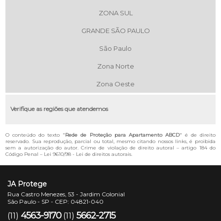
ZONA SUL
GRANDE SÃO PAULO
São Paulo
Zona Norte
Zona Oeste
Verifique as regiões que atendemos
O conteúdo do texto "
Rede de Proteção para Apartamento ABCD
" é de direito
reservado. Sua reprodução, parcial ou total, mesmo citando nossos links, é proibida
sem a autorização do autor. Crime de violação de direito autoral – artigo 184 do
Código Penal –
Lei 9610/98 - Lei de direitos autorais
.
JA Protege
Rua Castro Menezes, 53 - Jardim Colonial
São Paulo - SP - CEP: 04821-040
4563-9170
5662-2715
(11)
(11)