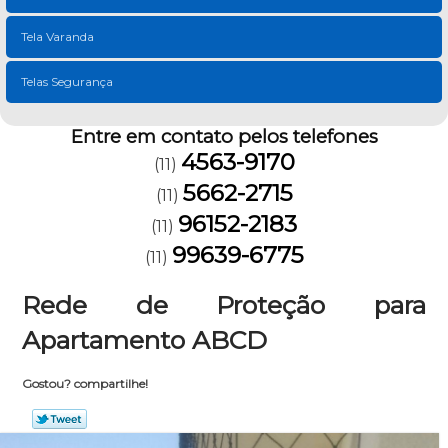
Tela Varanda
Telas Segurança
Entre em contato pelos telefones
4563-9170
(11)
5662-2715
(11)
96152-2183
(11)
99639-6775
(11)
Rede de Proteção para
Apartamento ABCD
Gostou? compartilhe!