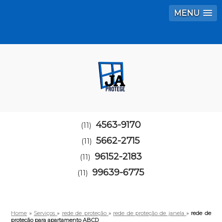
MENU
4563-9170
(11)
5662-2715
(11)
96152-2183
(11)
99639-6775
(11)
Home
»
Serviços
»
rede de proteção
»
rede de proteção de janela
»
rede de
proteção para apartamento ABCD