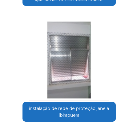
instalação de rede de proteção janela
Ibirapuera