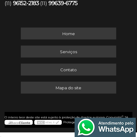
96152-2183
99639-6775
(11)
(11)
Home
Serviços
Contato
Mapa do site
©
O inteiro teor deste site está sujeito à proteção de direitos autorais. Copyright
JA
Protege (Lei 9610 de 19/02/1998)