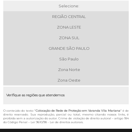
Selecione:
REGIÃO CENTRAL
ZONA LESTE
ZONA SUL
GRANDE SÃO PAULO
São Paulo
Zona Norte
Zona Oeste
Verifique as regiões que atendemos
O conteúdo do texto "
Colocação de Rede de Proteção em Varanda Vila Mariana
" é de
direito reservado. Sua reprodução, parcial ou total, mesmo citando nossos links, é
proibida sem a autorização do autor. Crime de violação de direito autoral – artigo 184
do Código Penal –
Lei 9610/98 - Lei de direitos autorais
.