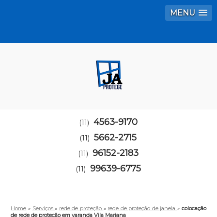
MENU
4563-9170
(11)
5662-2715
(11)
96152-2183
(11)
99639-6775
(11)
Home
»
Serviços
»
rede de proteção
»
rede de proteção de janela
»
colocação
de rede de proteção em varanda Vila Mariana