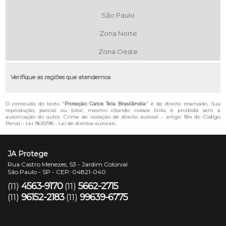
São Paulo
Zona Norte
Zona Oeste
Verifique as regiões que atendemos
O conteúdo do texto "
Proteção Gatos Tela Brasilândia
" é de direito reservado. Sua
reprodução, parcial ou total, mesmo citando nossos links, é proibida sem a
autorização do autor. Crime de violação de direito autoral – artigo 184 do Código
Penal –
Lei 9610/98 - Lei de direitos autorais
.
JA Protege
Rua Castro Menezes, 53 - Jardim Colonial
São Paulo - SP - CEP: 04821-040
4563-9170
5662-2715
(11)
(11)
96152-2183
99639-6775
(11)
(11)