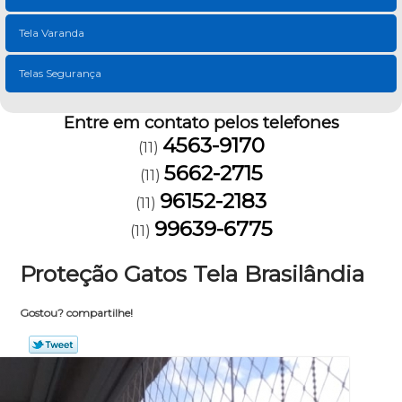
Tela Varanda
Telas Segurança
Entre em contato pelos telefones
4563-9170
(11)
5662-2715
(11)
96152-2183
(11)
99639-6775
(11)
Proteção Gatos Tela Brasilândia
Gostou? compartilhe!