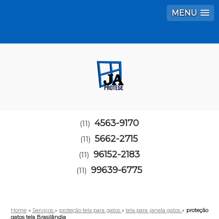
MENU
4563-9170
(11)
5662-2715
(11)
96152-2183
(11)
99639-6775
(11)
Home
»
Serviços
»
proteção tela para gatos
»
tela para janela gatos
»
proteção
gatos tela Brasilândia