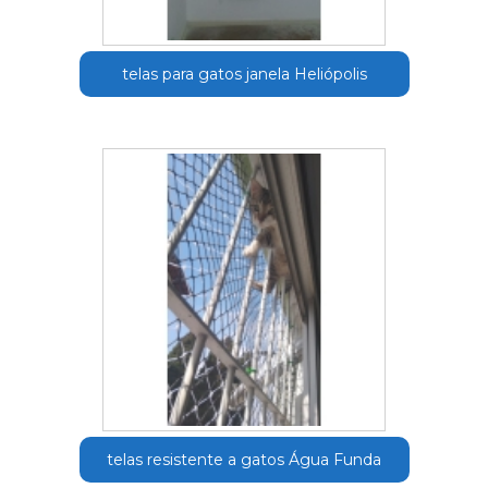
telas para gatos janela Heliópolis
telas resistente a gatos Água Funda