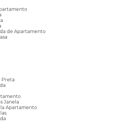
Apartamento
a
da
a
nda de Apartamento
asa
a
 Preta
nda
rtamento
s Janela
ela Apartamento
las
ada