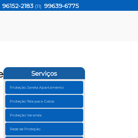
96152-2183
99639-6775
)
(11)
e
Serviços
Proteção Janela Apartamento
Proteção Tela para Gatos
Proteção Varanda
Rede de Proteção