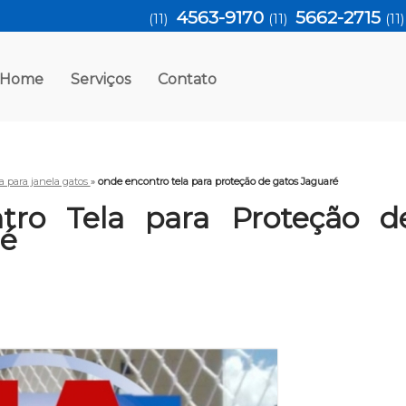
4563-9170
5662-2715
(11)
(11)
(11
Home
Serviços
Contato
la para janela gatos
»
onde encontro tela para proteção de gatos Jaguaré
tro Tela para Proteção d
ré