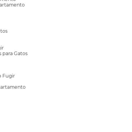
partamento
tos
s
ir
s para Gatos
s
o Fugir
partamento