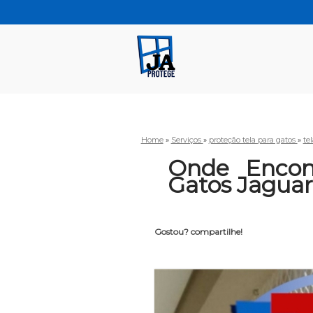
Home
»
Serviços
»
proteção tela para gatos
»
te
Onde Encon
Gatos Jagua
Gostou? compartilhe!