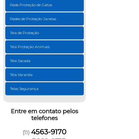
Rede Proteção de Gatos
Redes de Proteção Janelas
Tela de Proteção
Tela Proteção Animais
Tela Sacada
Tela Varanda
Telas Segurança
Entre em contato pelos
telefones
4563-9170
(11)