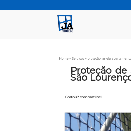
Home
»
Serviços
»
proteção janela apartament
Proteção de
São Lourenço
Gostou? compartilhe!