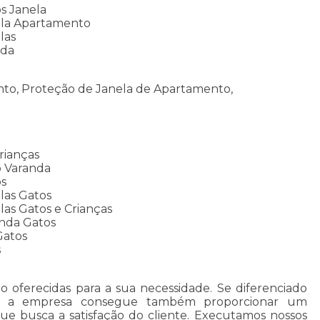
s Janela
ela Apartamento
las
ada
nto, Proteção de Janela de Apartamento,
rianças
o Varanda
os
las Gatos
as Gatos e Crianças
nda Gatos
Gatos
s
o oferecidas para a sua necessidade. Se diferenciado
, a empresa consegue também proporcionar um
e busca a satisfação do cliente. Executamos nossos