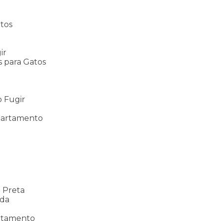
tos
s
ir
s para Gatos
s
o Fugir
partamento
a
 Preta
nda
rtamento