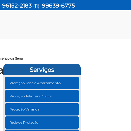
96152-2183
99639-6775
)
(11)
urenço da Serra
a
Serviços
Proteção Janela Apartamento
Proteção Tela para Gatos
Proteção Varanda
Rede de Proteção