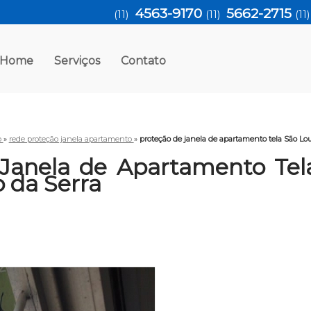
4563-9170
5662-2715
(11)
(11)
(11
Home
Serviços
Contato
o
»
rede proteção janela apartamento
»
proteção de janela de apartamento tela São Lo
 Janela de Apartamento Tel
 da Serra