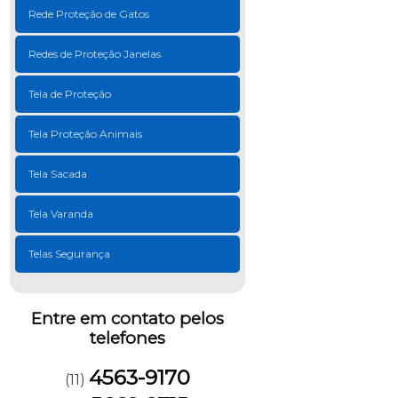
Rede Proteção de Gatos
Redes de Proteção Janelas
Tela de Proteção
Tela Proteção Animais
Tela Sacada
Tela Varanda
Telas Segurança
Entre em contato pelos
telefones
4563-9170
(11)